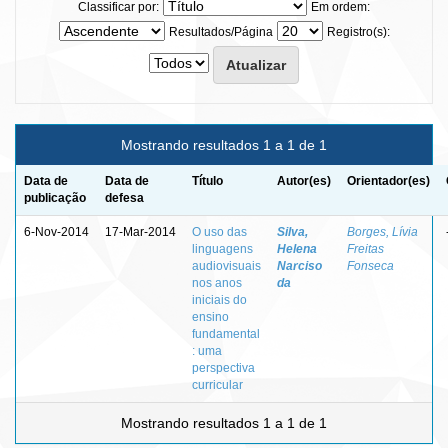
Classificar por:
Em ordem:
Resultados/Página
Registro(s):
Mostrando resultados 1 a 1 de 1
Data de
Data de
Título
Autor(es)
Orientador(es)
publicação
defesa
6-Nov-2014
17-Mar-2014
O uso das
Silva,
Borges, Lívia
linguagens
Helena
Freitas
audiovisuais
Narciso
Fonseca
nos anos
da
iniciais do
ensino
fundamental
: uma
perspectiva
curricular
Mostrando resultados 1 a 1 de 1