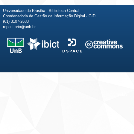
Universidade de Brasília - Biblioteca Central
Coordenadoria de Gestão da Informação Digital - GID
(61) 3107-2683
repositorio@unb.br
Fale conosco
Sobre