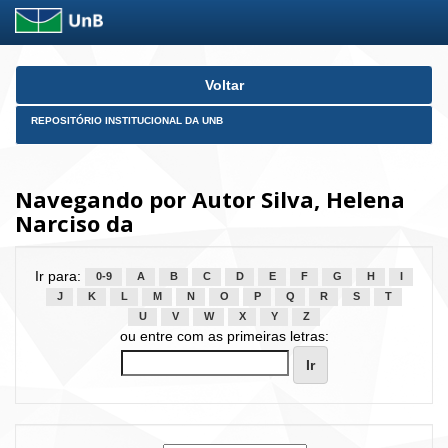
Skip
Voltar
navigation
REPOSITÓRIO INSTITUCIONAL DA UNB
Navegando por Autor Silva, Helena
Narciso da
Ir para:
0-9
A
B
C
D
E
F
G
H
I
J
K
L
M
N
O
P
Q
R
S
T
U
V
W
X
Y
Z
ou entre com as primeiras letras: