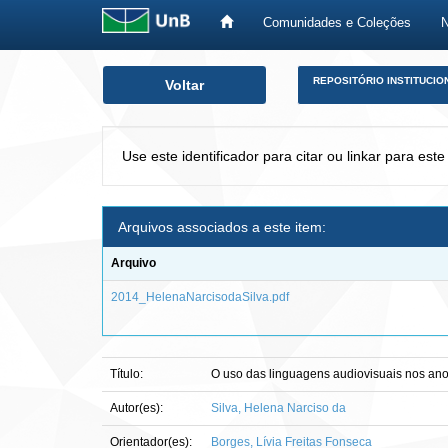
Comunidades e Coleções
Skip
REPOSITÓRIO INSTITUCIO
Voltar
navigation
Use este identificador para citar ou linkar para este
Arquivos associados a este item:
Arquivo
2014_HelenaNarcisodaSilva.pdf
Título:
O uso das linguagens audiovisuais nos anos
Autor(es):
Silva, Helena Narciso da
Orientador(es):
Borges, Lívia Freitas Fonseca