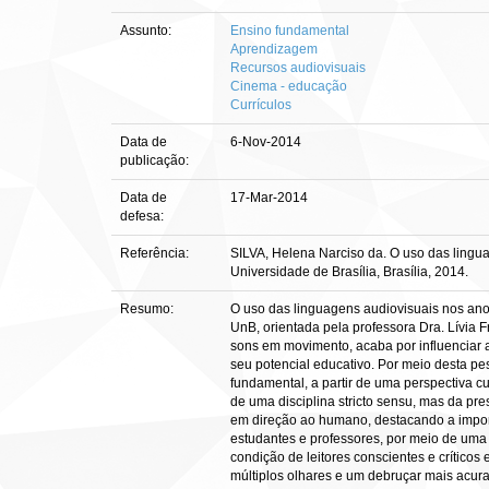
Assunto:
Ensino fundamental
Aprendizagem
Recursos audiovisuais
Cinema - educação
Currículos
Data de
6-Nov-2014
publicação:
Data de
17-Mar-2014
defesa:
Referência:
SILVA, Helena Narciso da. O uso das lingua
Universidade de Brasília, Brasília, 2014.
Resumo:
O uso das linguagens audiovisuais nos anos
UnB, orientada pela professora Dra. Lívia 
sons em movimento, acaba por influenciar a
seu potencial educativo. Por meio desta pe
fundamental, a partir de uma perspectiva cu
de uma disciplina stricto sensu, mas da pr
em direção ao humano, destacando a impor
estudantes e professores, por meio de uma
condição de leitores conscientes e crítico
múltiplos olhares e um debruçar mais acur