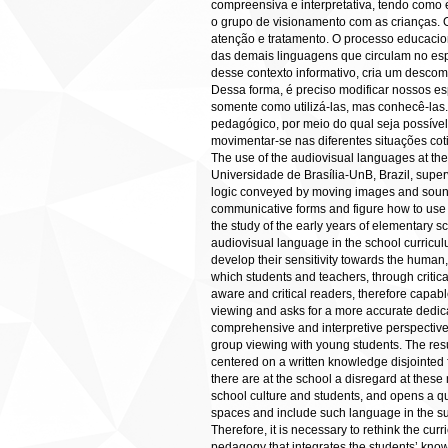
compreensiva e interpretativa, tendo como 
o grupo de visionamento com as crianças. 
atenção e tratamento. O processo educacion
das demais linguagens que circulam no esp
desse contexto informativo, cria um descom
Dessa forma, é preciso modificar nossos es
somente como utilizá-las, mas conhecê-las. 
pedagógico, por meio do qual seja possíve
movimentar-se nas diferentes situaçõ
The use of the audiovisual languages at the 
Universidade de Brasília-UnB, Brazil, supe
logic conveyed by moving images and sounds 
communicative forms and figure how to use it
the study of the early years of elementary sc
audiovisual language in the school curriculum
develop their sensitivity towards the human, 
which students and teachers, through critic
aware and critical readers, therefore capab
viewing and asks for a more accurate dedica
comprehensive and interpretive perspective,
group viewing with young students. The resu
centered on a written knowledge disjointed 
there are at the school a disregard at thes
school culture and students, and opens a que
spaces and include such language in the sub
Therefore, it is necessary to rethink the cur
pedagogy that integrates the students’ know