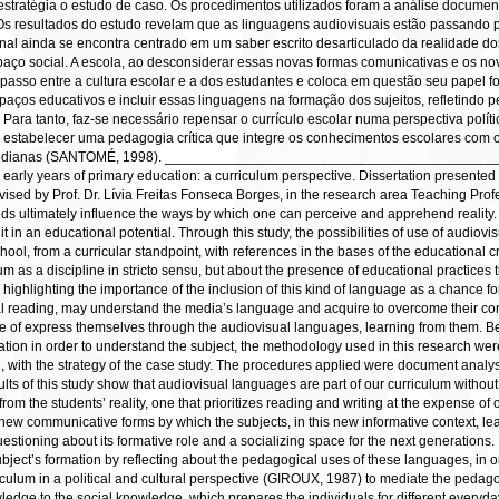
estratégia o estudo de caso. Os procedimentos utilizados foram a análise documenta
Os resultados do estudo revelam que as linguagens audiovisuais estão passando p
al ainda se encontra centrado em um saber escrito desarticulado da realidade dos 
aço social. A escola, ao desconsiderar essas novas formas comunicativas e os n
passo entre a cultura escolar e a dos estudantes e coloca em questão seu papel 
paços educativos e incluir essas linguagens na formação dos sujeitos, refletindo
Para tanto, faz-se necessário repensar o currículo escolar numa perspectiva polít
l estabelecer uma pedagogia crítica que integre os conhecimentos escolares com o
es cotidianas (SANTOMÉ, 1998). ______________________________________
early years of primary education: a curriculum perspective. Dissertation presented t
rvised by Prof. Dr. Lívia Freitas Fonseca Borges, in the research area Teaching P
ultimately influence the ways by which one can perceive and apprehend reality. It i
 in an educational potential. Through this study, the possibilities of use of audiov
hool, from a curricular standpoint, with references in the bases of the educational cri
 as a discipline in stricto sensu, but about the presence of educational practices tha
highlighting the importance of the inclusion of this kind of language as a chance for 
al reading, may understand the media’s language and acquire to overcome their con
le of express themselves through the audiovisual languages, learning from them. Bec
tion in order to understand the subject, the methodology used in this research wer
 with the strategy of the case study. The procedures applied were document analysi
lts of this study show that audiovisual languages are part of our curriculum witho
from the students’ reality, one that prioritizes reading and writing at the expense
e new communicative forms by which the subjects, in this new informative context, 
stioning about its formative role and a socializing space for the next generations. 
ject’s formation by reflecting about the pedagogical uses of these languages, in o
riculum in a political and cultural perspective (GIROUX, 1987) to mediate the pedagog
ledge to the social knowledge, which prepares the individuals for different every