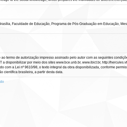
Brasília, Faculdade de Educação, Programa de Pós-Graduação em Educação, Mes
o
e ao termo de autorização impresso assinado pelo autor com as seguintes condições
CT a disponibilizar por meio dos sites www.bce.unb.br, www.ibict.br, http://hercule
rdo com a Lei nº 9610/98, o texto integral da obra disponibilizada, conforme permis
científica brasileira, a partir desta data.
ado