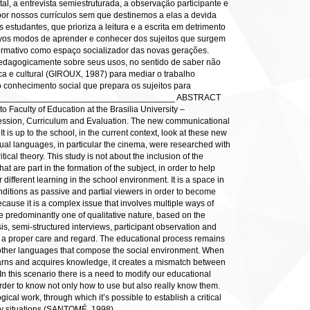
l, a entrevista semiestruturada, a observação participante e
or nossos currículos sem que destinemos a elas a devida
estudantes, que prioriza a leitura e a escrita em detrimento
ovos modos de aprender e conhecer dos sujeitos que surgem
formativo como espaço socializador das novas gerações.
 pedagogicamente sobre seus usos, no sentido de saber não
ica e cultural (GIROUX, 1987) para mediar o trabalho
 conhecimento social que prepara os sujeitos para
_________________________________________ ABSTRACT
o Faculty of Education at the Brasilia University –
rofession, Curriculum and Evaluation. The new communicational
s up to the school, in the current context, look at these new
isual languages, in particular the cinema, were researched with
tical theory. This study is not about the inclusion of the
t are part in the formation of the subject, in order to help
different learning in the school environment. It is a space in
ditions as passive and partial viewers in order to become
ause it is a complex issue that involves multiple ways of
e predominantly one of qualitative nature, based on the
s, semi-structured interviews, participant observation and
ut a proper care and regard. The educational process remains
 of other languages that compose the social environment. When
learns and acquires knowledge, it creates a mismatch between
In this scenario there is a need to modify our educational
rder to know not only how to use but also really know them.
ical work, through which it’s possible to establish a critical
day situations (SANTOMÉ, 1998).