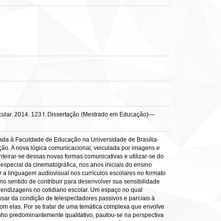
icular. 2014. 123 f. Dissertação (Mestrado em Educação)—
ntada à Faculdade de Educação na Universidade de Brasília-
ação. A nova lógica comunicacional, veiculada por imagens e
nteirar-se dessas novas formas comunicativas e utilizar-se do
especial da cinematográfica, nos anos iniciais do ensino
uir a linguagem audiovisual nos currículos escolares no formato
no sentido de contribuir para desenvolver sua sensibilidade
endizagens no cotidiano escolar. Um espaço no qual
sar da condição de telespectadores passivos e parciais à
com elas. Por se tratar de uma temática complexa que envolve
nho predominantemente qualitativo, pautou-se na perspectiva