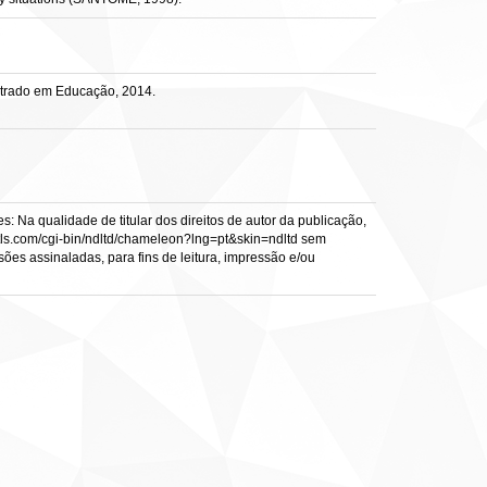
trado em Educação, 2014.
: Na qualidade de titular dos direitos de autor da publicação,
s.vtls.com/cgi-bin/ndltd/chameleon?lng=pt&skin=ndltd sem
sões assinaladas, para fins de leitura, impressão e/ou