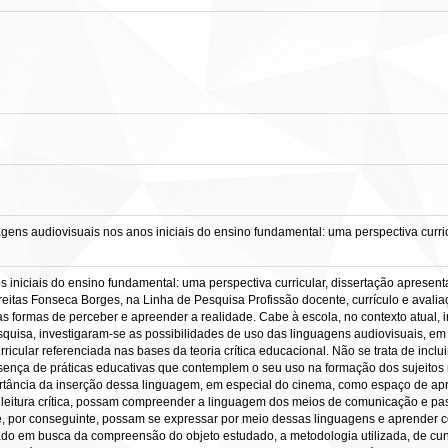
gens audiovisuais nos anos iniciais do ensino fundamental: uma perspectiva curr
 iniciais do ensino fundamental: uma perspectiva curricular, dissertação aprese
Freitas Fonseca Borges, na Linha de Pesquisa Profissão docente, currículo e avali
s formas de perceber e apreender a realidade. Cabe à escola, no contexto atual, i
squisa, investigaram-se as possibilidades de uso das linguagens audiovisuais, em 
rricular referenciada nas bases da teoria crítica educacional. Não se trata de incl
esença de práticas educativas que contemplem o seu uso na formação dos sujeitos 
tância da inserção dessa linguagem, em especial do cinema, como espaço de apr
 leitura crítica, possam compreender a linguagem dos meios de comunicação e pas
s e, por conseguinte, possam se expressar por meio dessas linguagens e aprender 
ado em busca da compreensão do objeto estudado, a metodologia utilizada, de cu