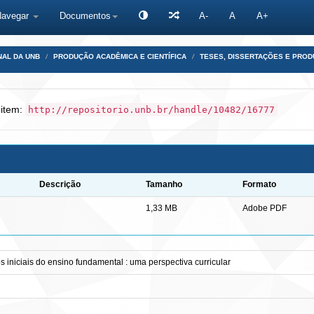
Navegar
Documentos
A-
A
A+
NAL DA UNB
PRODUÇÃO ACADÊMICA E CIENTÍFICA
TESES, DISSERTAÇÕES E PRO
 item:
http://repositorio.unb.br/handle/10482/16777
Descrição
Tamanho
Formato
1,33 MB
Adobe PDF
 iniciais do ensino fundamental : uma perspectiva curricular