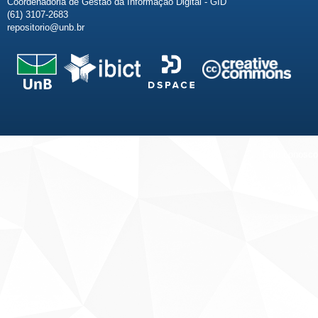
Coordenadoria de Gestão da Informação Digital - GID
(61) 3107-2683
repositorio@unb.br
Fale conosco
Sobre