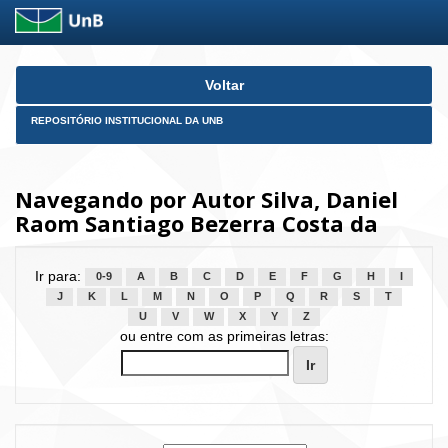
Skip
Voltar
navigation
REPOSITÓRIO INSTITUCIONAL DA UNB
Navegando por Autor Silva, Daniel
Raom Santiago Bezerra Costa da
Ir para:
0-9
A
B
C
D
E
F
G
H
I
J
K
L
M
N
O
P
Q
R
S
T
U
V
W
X
Y
Z
ou entre com as primeiras letras: