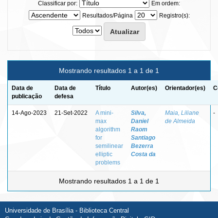
Classificar por:
Em ordem:
Resultados/Página
Registro(s):
Mostrando resultados 1 a 1 de 1
Data de
Data de
Título
Autor(es)
Orientador(es)
C
publicação
defesa
14-Ago-2023
21-Set-2022
A mini-
Silva,
Maia, Liliane
-
max
Daniel
de Almeida
algorithm
Raom
for
Santiago
semilinear
Bezerra
elliptic
Costa da
problems
Mostrando resultados 1 a 1 de 1
Universidade de Brasília - Biblioteca Central