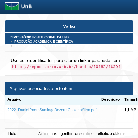
Skip
Voltar
navigation
REPOSITÓRIO INSTITUCIONAL DA UNB
PRODUÇÃO ACADÊMICA E CIENTÍFICA
TESES, DISSERTAÇÕES E PRODUTOS PÓS-DOUTORADO
Use este identificador para citar ou linkar para este item:
http://repositorio.unb.br/handle/10482/46304
Arquivos associados a este item:
Arquivo
Descrição
Taman
2022_DanielRaomSantiagoBezerraCostadaSilva.pdf
1,1 MB
Título:
A mini-max algorithm for semilinear elliptic problems