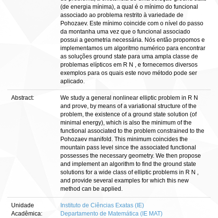
(de energia mínima), a qual é o mínimo do funcional
associado ao problema restrito à variedade de
Pohozaev. Este mínimo coincide com o nível do passo
da montanha uma vez que o funcional associado
possui a geometria necessária. Nós então propomos e
implementamos um algoritmo numérico para encontrar
as soluções ground state para uma ampla classe de
problemas elípticos em R N , e fornecemos diversos
exemplos para os quais este novo método pode ser
aplicado.
Abstract:
We study a general nonlinear elliptic problem in R N
and prove, by means of a variational structure of the
problem, the existence of a ground state solution (of
minimal energy), which is also the minimum of the
functional associated to the problem constrained to the
Pohozaev manifold. This minimum coincides the
mountain pass level since the associated functional
possesses the necessary geometry. We then propose
and implement an algorithm to find the ground state
solutions for a wide class of elliptic problems in R N ,
and provide several examples for which this new
method can be applied.
Unidade
Instituto de Ciências Exatas (IE)
Acadêmica:
Departamento de Matemática (IE MAT)