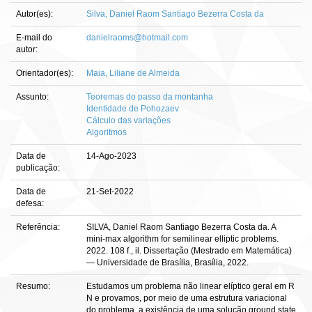
Autor(es):
Silva, Daniel Raom Santiago Bezerra Costa da
E-mail do
danielraoms@hotmail.com
autor:
Orientador(es):
Maia, Liliane de Almeida
Assunto:
Teoremas do passo da montanha
Identidade de Pohozaev
Cálculo das variações
Algoritmos
Data de
14-Ago-2023
publicação:
Data de
21-Set-2022
defesa:
Referência:
SILVA, Daniel Raom Santiago Bezerra Costa da. A
mini-max algorithm for semilinear elliptic problems.
2022. 108 f., il. Dissertação (Mestrado em Matemática)
— Universidade de Brasília, Brasília, 2022.
Resumo:
Estudamos um problema não linear elíptico geral em R
N e provamos, por meio de uma estrutura variacional
do problema, a existência de uma solução ground state