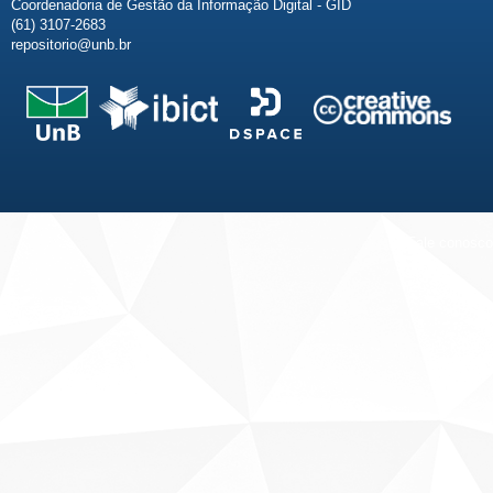
Coordenadoria de Gestão da Informação Digital - GID
(61) 3107-2683
repositorio@unb.br
Fale conosco
Sobre