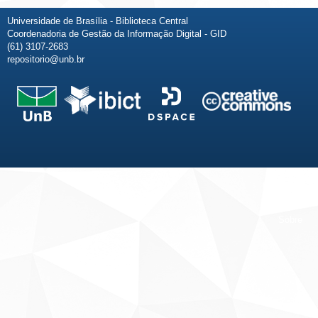
Universidade de Brasília - Biblioteca Central
Coordenadoria de Gestão da Informação Digital - GID
(61) 3107-2683
repositorio@unb.br
Fale conosco
Sobre