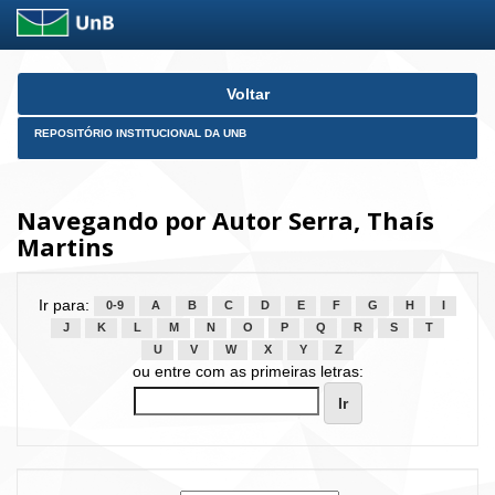
Skip
Voltar
navigation
REPOSITÓRIO INSTITUCIONAL DA UNB
Navegando por Autor Serra, Thaís
Martins
Ir para:
0-9
A
B
C
D
E
F
G
H
I
J
K
L
M
N
O
P
Q
R
S
T
U
V
W
X
Y
Z
ou entre com as primeiras letras: