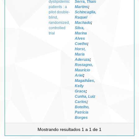
dyslipidemic
Serra, Thaís
patients : a
Martins
;
pilot double-
Schincaglia,
blind,
Raquel
randomized,
Machado
;
controlled
Silva,
trial
Marina
Alves
Coelho
;
Horst,
Maria
Aderuza
;
Rostagno,
Maurício
Ariel
;
Magalhães,
Kelly
Grace
;
Cunha, Luiz
Carlos
;
Botelho,
Patrícia
Borges
Mostrando resultados 1 a 1 de 1