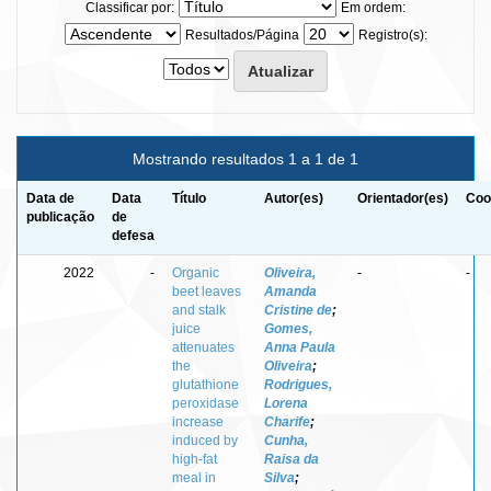
Classificar por:
Em ordem:
Resultados/Página
Registro(s):
Mostrando resultados 1 a 1 de 1
Data de
Data
Título
Autor(es)
Orientador(es)
Coo
publicação
de
defesa
2022
-
Organic
Oliveira,
-
-
beet leaves
Amanda
and stalk
Cristine de
;
juice
Gomes,
attenuates
Anna Paula
the
Oliveira
;
glutathione
Rodrigues,
peroxidase
Lorena
increase
Charife
;
induced by
Cunha,
high-fat
Raisa da
meal in
Silva
;