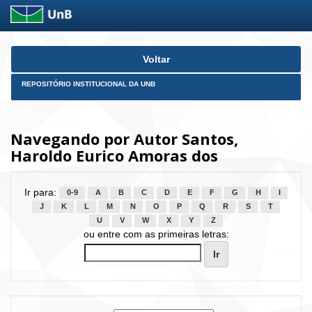
Skip
Voltar
navigation
REPOSITÓRIO INSTITUCIONAL DA UNB
Navegando por Autor Santos,
Haroldo Eurico Amoras dos
Ir para:
0-9
A
B
C
D
E
F
G
H
I
J
K
L
M
N
O
P
Q
R
S
T
U
V
W
X
Y
Z
ou entre com as primeiras letras: