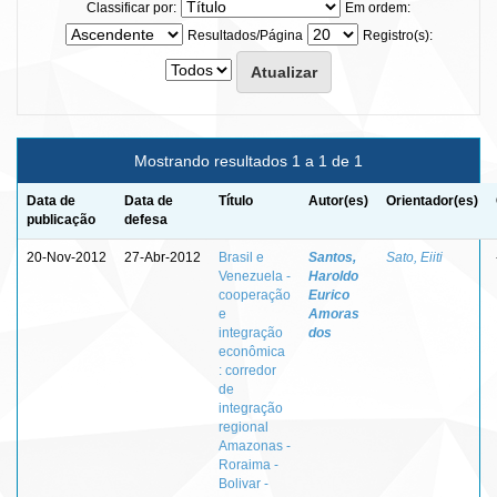
Classificar por:
Em ordem:
Resultados/Página
Registro(s):
Mostrando resultados 1 a 1 de 1
Data de
Data de
Título
Autor(es)
Orientador(es)
publicação
defesa
20-Nov-2012
27-Abr-2012
Brasil e
Santos,
Sato, Eiiti
Venezuela -
Haroldo
cooperação
Eurico
e
Amoras
integração
dos
econômica
: corredor
de
integração
regional
Amazonas -
Roraima -
Bolivar -