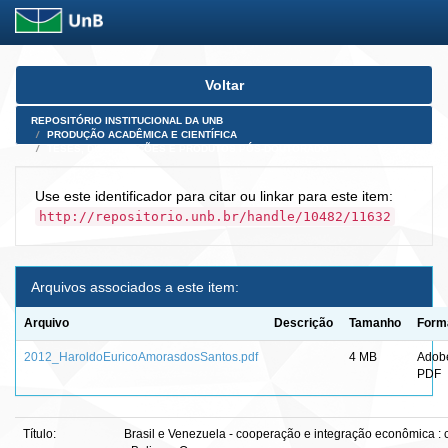
Skip
Voltar
navigation
REPOSITÓRIO INSTITUCIONAL DA UNB
PRODUÇÃO ACADÊMICA E CIENTÍFICA
TESES, DISSERTAÇÕES E PRODUTOS PÓS-DOUTORADO
Use este identificador para citar ou linkar para este item:
http://repositorio.unb.br/handle/10482/11632
Arquivos associados a este item:
Arquivo
Descrição
Tamanho
Form
2012_HaroldoEuricoAmorasdosSantos.pdf
4 MB
Adob
PDF
Título:
Brasil e Venezuela - cooperação e integração econômica :