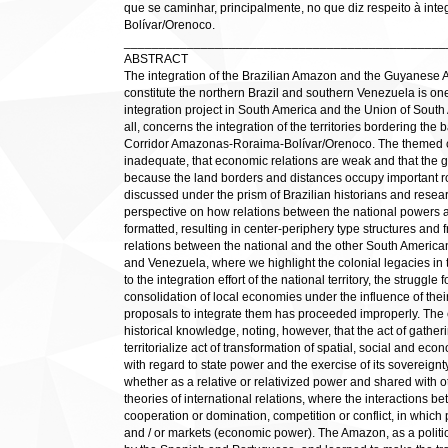
que se caminhar, principalmente, no que diz respeito à in
Bolívar/Orenoco.
______________________________________________
ABSTRACT
The integration of the Brazilian Amazon and the Guyanese Ama
constitute the northern Brazil and southern Venezuela is on
integration project in South America and the Union of So
all, concerns the integration of the territories bordering th
Corridor Amazonas-Roraima-Bolívar/Orenoco. The themed clip
inadequate, that economic relations are weak and that the ge
because the land borders and distances occupy important ro
discussed under the prism of Brazilian historians and research
perspective on how relations between the national powers a
formatted, resulting in center-periphery type structures and 
relations between the national and the other South American 
and Venezuela, where we highlight the colonial legacies in t
to the integration effort of the national territory, the struggle
consolidation of local economies under the influence of their
proposals to integrate them has proceeded improperly. The
historical knowledge, noting, however, that the act of gatheri
territorialize act of transformation of spatial, social and eco
with regard to state power and the exercise of its sovereignt
whether as a relative or relativized power and shared with ot
theories of international relations, where the interactions 
cooperation or domination, competition or conflict, in which p
and / or markets (economic power). The Amazon, as a politic