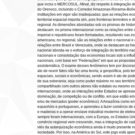
que inclui o MERCOSUL. Afinal, diz respeito à integração 
do Orenoco, incluindo o Corredor Amazonas-Roraima-Bolív
instituições em vigor são inadequadas; que as relações ec
territorial-espacial importa sim, pois fronteiras terrestres
regional. As dimensões abordadas sob os prismas de histor
destacam: no prisma internacional como as relações entre o
imperial e republicano foram formatadas, resultando nas est
americana; no regional, são as relações entre o nacional e
relações entre Brasil e Venezuela, onde se destacam as he
nacional aborda-se o esforço de integração do território na
nacionais e consolidação das economias locais sob a influ
nacionais, com base em “Federações” em que as propostas 
assistemática. O exame desses fenômenos tem por âncoras o
ato de reunir fatos não faz uma teoria; a geopolítica, pois te
espaciais, sociais e econômicas, sendo assim é ato de poder
de sua soberania; seja como poder máximo no seu território 
compartilhado com outros atores não estatais ou mesmo est
internacionais, onde as interações entre Estados se apr
dominação, de competição ou de conflito, em que estão em j
e/ou de mercados (poder econômico). A Amazônia como ente
espanhóis e portugueses, e aprendeu a fazer comércio de e
e madeiras e a operar enclave industrial moderno de eletr
sempre foram internacionais, com a Europa, os Estados Uni
comércio regional vem crescendo, mas a integração de cadei
viés da autarquização econômica ainda é muito presente no
sociedade. Por isso, na América do Sul, este jogo está ap