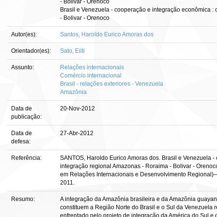
- Bolivar - Orenoco
Brasil e Venezuela - cooperação e integração econômica :
- Bolivar - Orenoco
Autor(es):
Santos, Haroldo Eurico Amoras dos
Orientador(es):
Sato, Eiiti
Assunto:
Relações internacionais
Comércio internacional
Brasil - relações exteriores - Venezuela
Amazônia
Data de
20-Nov-2012
publicação:
Data de
27-Abr-2012
defesa:
Referência:
SANTOS, Haroldo Eurico Amoras dos. Brasil e Venezuela - 
integração regional Amazonas - Roraima - Bolivar - Orenoco. 
em Relações Internacionais e Desenvolvimento Regional)
2011.
Resumo:
A integração da Amazônia brasileira e da Amazônia guayane
constituem a Região Norte do Brasil e o Sul da Venezuela r
enfrentado pelo projeto de integração da América do Sul