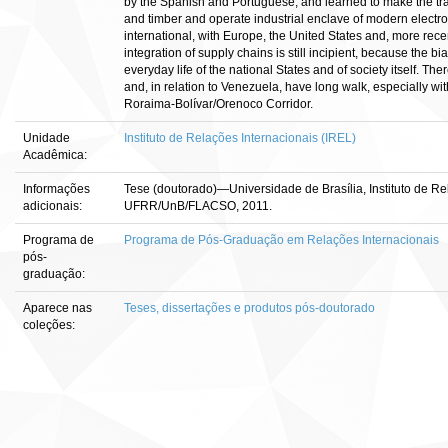
by the Spanish and Portuguese, and learned to make the tra
and timber and operate industrial enclave of modern electro
international, with Europe, the United States and, more recen
integration of supply chains is still incipient, because the bi
everyday life of the national States and of society itself. Th
and, in relation to Venezuela, have long walk, especially wit
Roraima-Bolívar/Orenoco Corridor.
Unidade
Instituto de Relações Internacionais (IREL)
Acadêmica:
Informações
Tese (doutorado)—Universidade de Brasília, Instituto de Rel
adicionais:
UFRR/UnB/FLACSO, 2011.
Programa de
Programa de Pós-Graduação em Relações Internacionais
pós-
graduação:
Aparece nas
Teses, dissertações e produtos pós-doutorado
coleções: