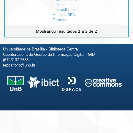
análise
estocástica com
Modelos DEA e
Forecast
Mostrando resultados 1 a 2 de 2
Universidade de Brasília - Biblioteca Central
Coordenadoria de Gestão da Informação Digital - GID
(61) 3107-2683
repositorio@unb.br
Fale conosco
Sobre