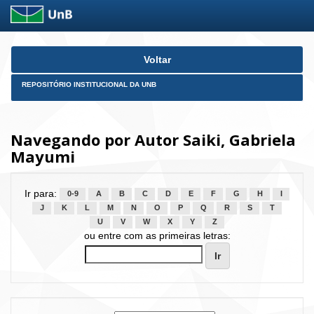
Skip
Voltar
navigation
REPOSITÓRIO INSTITUCIONAL DA UNB
Navegando por Autor Saiki, Gabriela
Mayumi
Ir para:
0-9
A
B
C
D
E
F
G
H
I
J
K
L
M
N
O
P
Q
R
S
T
U
V
W
X
Y
Z
ou entre com as primeiras letras: