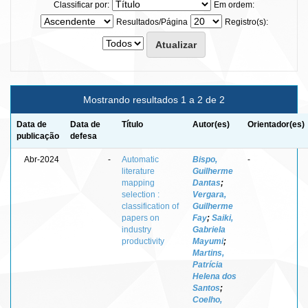
Classificar por:
Em ordem:
Resultados/Página
Registro(s):
Mostrando resultados 1 a 2 de 2
Data de
Data de
Título
Autor(es)
Orientador(es)
publicação
defesa
Abr-2024
-
Automatic
Bispo,
-
literature
Guilherme
mapping
Dantas
;
selection :
Vergara,
classification of
Guilherme
papers on
Fay
;
Saiki,
industry
Gabriela
productivity
Mayumi
;
Martins,
Patrícia
Helena dos
Santos
;
Coelho,