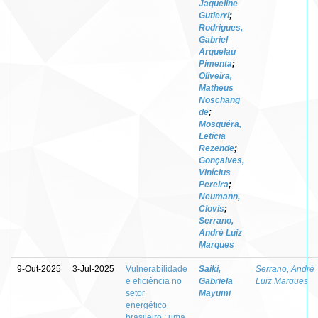
Jaqueline
Gutierri
;
Rodrigues,
Gabriel
Arquelau
Pimenta
;
Oliveira,
Matheus
Noschang
de
;
Mosquéra,
Letícia
Rezende
;
Gonçalves,
Vinícius
Pereira
;
Neumann,
Clovis
;
Serrano,
André Luiz
Marques
9-Out-2025
3-Jul-2025
Vulnerabilidade
Saiki,
Serrano, André
e eficiência no
Gabriela
Luiz Marques
setor
Mayumi
energético
brasileiro : uma