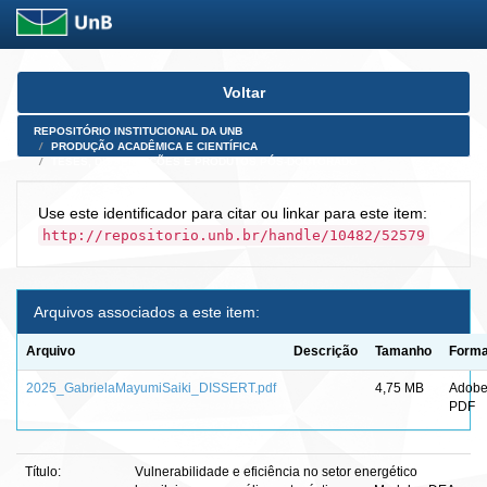
Skip
Voltar
navigation
REPOSITÓRIO INSTITUCIONAL DA UNB
PRODUÇÃO ACADÊMICA E CIENTÍFICA
TESES, DISSERTAÇÕES E PRODUTOS PÓS-DOUTORADO
Use este identificador para citar ou linkar para este item:
http://repositorio.unb.br/handle/10482/52579
Arquivos associados a este item:
Arquivo
Descrição
Tamanho
Forma
2025_GabrielaMayumiSaiki_DISSERT.pdf
4,75 MB
Adob
PDF
Título:
Vulnerabilidade e eficiência no setor energético