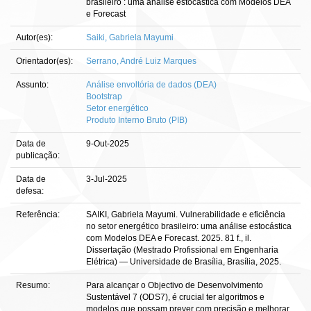
brasileiro : uma análise estocástica com Modelos DEA
e Forecast
Autor(es):
Saiki, Gabriela Mayumi
Orientador(es):
Serrano, André Luiz Marques
Assunto:
Análise envoltória de dados (DEA)
Bootstrap
Setor energético
Produto Interno Bruto (PIB)
Data de
9-Out-2025
publicação:
Data de
3-Jul-2025
defesa:
Referência:
SAIKI, Gabriela Mayumi. Vulnerabilidade e eficiência
no setor energético brasileiro: uma análise estocástica
com Modelos DEA e Forecast. 2025. 81 f., il.
Dissertação (Mestrado Profissional em Engenharia
Elétrica) — Universidade de Brasília, Brasília, 2025.
Resumo:
Para alcançar o Objectivo de Desenvolvimento
Sustentável 7 (ODS7), é crucial ter algoritmos e
modelos que possam prever com precisão e melhorar