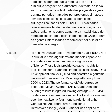
indústria, sugerindo que, à medida que a ELET3
diminui, o preço tende a aumentar. Ademais, observou-
se um aumento na volatilidade dos preços das ações
durante períodos marcados por problemas climáticos
severos, como secas e estiagens, bem como
flutuações causadas pela COVID-19. Os achados
revelaram uma tendência de queda nos preços das
ações juntamente com o aumento da instabilidade do
mercado, indicando a eficácia do modelo GARCH para
os agentes interessados em compreender o setor do
mercado de energia.
Abstract:
To achieve Sustainable Development Goal 7 (SDG 7), it
is crucial to have algorithms and models capable of
accurately forecasting and improving process
efficiency. These tools provide valuable insights for
decision-makers’ planning strategies. In this study, Data
Envelopment Analysis (DEA) and bootstrap algorithms
were used to assess Brazil’s energy efficiency from
2004 to 2023. The performance of Autoregressive
Integrated Moving Average (ARIMA) and Seasonal
Autoregressive Integrated Moving Average (SARIMA)
models was compared to forecast the trend of variables
over the next twenty-four months. Additionally, the
Generalized Autoregressive Conditional
Heteroskedasticity (GARCH) model was applied to