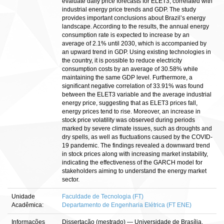
evaluate daily price forecasts for ELET3, correlated with
industrial energy price trends and GDP. The study
provides important conclusions about Brazil’s energy
landscape. According to the results, the annual energy
consumption rate is expected to increase by an
average of 2.1% until 2030, which is accompanied by
an upward trend in GDP. Using existing technologies in
the country, it is possible to reduce electricity
consumption costs by an average of 30.58% while
maintaining the same GDP level. Furthermore, a
significant negative correlation of 33.91% was found
between the ELET3 variable and the average industrial
energy price, suggesting that as ELET3 prices fall,
energy prices tend to rise. Moreover, an increase in
stock price volatility was observed during periods
marked by severe climate issues, such as droughts and
dry spells, as well as fluctuations caused by the COVID-
19 pandemic. The findings revealed a downward trend
in stock prices along with increasing market instability,
indicating the effectiveness of the GARCH model for
stakeholders aiming to understand the energy market
sector.
Unidade
Faculdade de Tecnologia (FT)
Acadêmica:
Departamento de Engenharia Elétrica (FT ENE)
Informações
Dissertação (mestrado) — Universidade de Brasília,