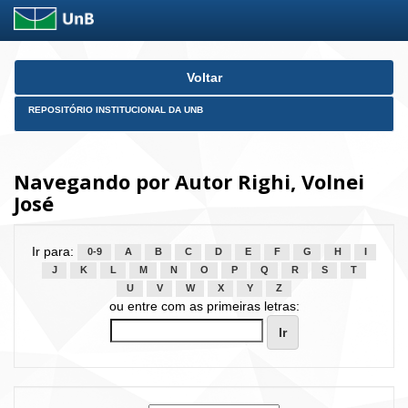
Skip
Voltar
navigation
REPOSITÓRIO INSTITUCIONAL DA UNB
Navegando por Autor Righi, Volnei
José
Ir para:
0-9
A
B
C
D
E
F
G
H
I
J
K
L
M
N
O
P
Q
R
S
T
U
V
W
X
Y
Z
ou entre com as primeiras letras: