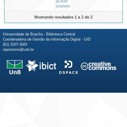
do RAP
brasileiro
Mostrando resultados 1 a 2 de 2
Universidade de Brasília - Biblioteca Central
Coordenadoria de Gestão da Informação Digital - GID
(61) 3107-2683
repositorio@unb.br
Fale conosco
Sobre