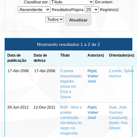
Classificar por:
Em ordem:
Resultados/Página
Registro(s):
Mostrando resultados 1 a 2 de 2
Data de
Data de
Título
Autor(es)
Orientador(es)
publicação
defesa
17-Abr-2006
17-Abr-2006
O poeta
Righi,
Cyntrão, Sylvia
emparedado:
Volnei
Helena
tragédia
José
social em
Cruz e
Sousa
29-Jun-2012
12-Dez-2011
RAP : ritmo e
Righi,
Nuto, João
poesia :
Volnei
Vianney
construção
José
Cavalcanti
;
identitária do
Godet, Rita
negro no
Olivieri
imaginário