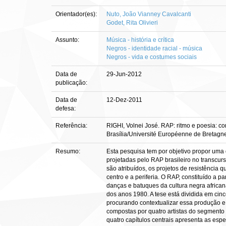
Orientador(es):
Nuto, João Vianney Cavalcanti
Godet, Rita Olivieri
Assunto:
Música - história e crítica
Negros - identidade racial - música
Negros - vida e costumes sociais
Data de
29-Jun-2012
publicação:
Data de
12-Dez-2011
defesa:
Referência:
RIGHI, Volnei José. RAP: ritmo e poesia: co
Brasília/Université Européenne de Bretagne
Resumo:
Esta pesquisa tem por objetivo propor uma 
projetadas pelo RAP brasileiro no transcur
são atribuídos, os projetos de resistência
centro e a periferia. O RAP, constituído a p
danças e batuques da cultura negra africa
dos anos 1980. A tese está dividida em cin
procurando contextualizar essa produção e 
compostas por quatro artistas do segmento 
quatro capítulos centrais apresenta as esp