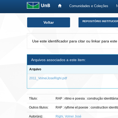
Comunidades e Coleções
Skip
REPOSITÓRIO INSTITUCIO
Voltar
navigation
Use este identificador para citar ou linkar para este
Arquivos associados a este item:
Arquivo
2011_VolneiJoseRighi.pdf
Título:
RAP : ritmo e poesia : construção identitár
Outros títulos:
RAP : rythme et poesie : construction identi
Autor(es):
Righi, Volnei José