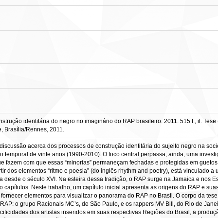
nstrução identitária do negro no imaginário do RAP brasileiro. 2011. 515 f., il. T
, Brasília/Rennes, 2011.
discussão acerca dos processos de construção identitária do sujeito negro na soci
so temporal de vinte anos (1990-2010). O foco central perpassa, ainda, uma investi
 que fazem com que essas “minorias” permaneçam fechadas e protegidas em guetos e
artir dos elementos “ritmo e poesia” (do inglês rhythm and poetry), está vinculado a 
na desde o século XVI. Na esteira dessa tradição, o RAP surge na Jamaica e nos E
co capítulos. Neste trabalho, um capítulo inicial apresenta as origens do RAP e s
fornecer elementos para visualizar o panorama do RAP no Brasil. O corpo da tese 
RAP: o grupo Racionais MC’s, de São Paulo, e os rappers MV Bill, do Rio de Janei
ecificidades dos artistas inseridos em suas respectivas Regiões do Brasil, a pro