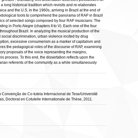
a long historical tradition which revisits and re-elaborates
a and the U.S. in the 1960s, arriving in Brazil at the end of
methodological tools to comprehend the panorama of RAP in Brazil
lyrics of selected songs composed by four RAP musicians: The
ing in Porto Alegre (chapters II to V). Each one of the four
 throughout Brazil. In analyzing the musical production of the
 social discrimination, urban violence incited by drug
corruption, excessive consumerism as a marker of capitalism and
lores the pedagogical roles of the discourse of RAP, examining
tory proposals of the voice representing the margins,
is process. To this end, the dissertation reflects upon the
itarian referents of the community as a while simultaneously
om Convenção de Co-tutela Internacional de Tese/Université
s, Doctorat en Cotutelle Internationale de Thèse, 2011.