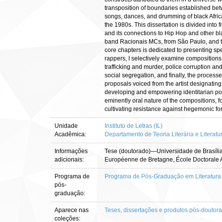
transposition of boundaries established betw
songs, dances, and drumming of black African
the 1980s. This dissertation is divided into
and its connections to Hip Hop and other bl
band Racionais MCs, from São Paulo, and the 
core chapters is dedicated to presenting spec
rappers, I selectively examine compositions 
trafficking and murder, police corruption and
social segregation, and finally, the proces
proposals voiced from the artist designating
developing and empowering identitarian point
eminently oral nature of the compositions, f
cultivating resistance against hegemonic fo
Unidade
Instituto de Letras (IL)
Acadêmica:
Departamento de Teoria Literária e Literatu
Informações
Tese (doutorado)—Universidade de Brasília,
adicionais:
Européenne de Bretagne, École Doctorale Art
Programa de
Programa de Pós-Graduação em Literatura
pós-
graduação:
Aparece nas
Teses, dissertações e produtos pós-doutor
coleções: