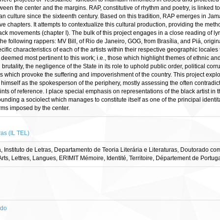
een the center and the margins. RAP, constitutive of rhythm and poetry, is linked to 
 culture since the sixteenth century. Based on this tradition, RAP emerges in Jamaic
 five chapters. It attempts to contextualize this cultural production, providing the 
ack movements (chapter I). The bulk of this project engages in a close reading of 
following rappers: MV Bill, of Rio de Janeiro, GOG, from Brasília, and Piá, originat
ific characteristics of each of the artists within their respective geographic locales
deemed most pertinent to this work; i.e., those which highlight themes of ethnic and
 brutality, the negligence of the State in its role to uphold public order, political 
ses which provoke the suffering and impoverishment of the country. This project exp
 himself as the spokesperson of the periphery, mostly assessing the often contradic
s of reference. I place special emphasis on representations of the black artist in th
ounding a sociolect which manages to constitute itself as one of the principal ident
rms imposed by the center.
ras (IL TEL)
 Instituto de Letras, Departamento de Teoria Literária e Literaturas, Doutorado c
s, Lettres, Langues, ERIMIT Mémoire, Identité, Territoire, Département de Portugai
ado