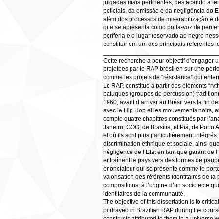
julgadas mais pertinentes, destacando a te
policiais, da omissão e da negligência do
além dos processos de miserabilização e d
que se apresenta como porta-voz da periferi
periferia e o lugar reservado ao negro ne
constituir em um dos principais referentes
_________________________________
Cette recherche a pour objectif d’engager un
projetées par le RAP brésilien sur une péri
comme les projets de “résistance” qui enferm
Le RAP, constitué à partir des éléments “ryth
batuques (groupes de percussion) traditionn
1960, avant d’arriver au Brésil vers la fin 
avec le Hip Hop et les mouvements noirs, af
compte quatre chapitres constitués par l’a
Janeiro, GOG, de Brasília, et Piá, de Porto A
et où ils sont plus particulièrement intégré
discrimination ethnique et sociale, ainsi que
négligence de l’Etat en tant que garant de l
entraînent le pays vers des formes de paupé
énonciateur qui se présente comme le porte-p
valorisation des référents identitaires de 
compositions, à l’origine d’un sociolecte qu
identitaires de la communauté. ____
The objective of this dissertation is to crit
portrayed in Brazilian RAP during the course
constructs attributed to them in a universe w