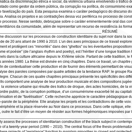
mática da discriminação étnica e social, da violência urbana envolvendo o tráfico 
 Estado como gestor da ordem pública, da corrupção na política, do consumismo e
e favelização do país. Esta pesquisa examina o caráter pedagógico do discurso 
a. Analisa os projetos e as contradições dessa voz periférica no processo de const
sse processo. Nesse sentido, debruçase sobre o caráter eminentemente oral das co
 identitários da comunidade, além de representar um recurso de resistência às for
__________________________________________________ RÉSUMÉ
e discussion sur les processus de construction identitaire du sujet noir dans la soc
ode de 20 ans allant de 1990 à 2010. L’un des axes principaux de ce travail explore 
ent et protègent ces “minorités” dans des “ghettos” ou les éventuelles propositions
me et poésie” (de l’anglais rhythm and poetry), est l’héritier d’une longue tradition 
els dans la culture africaine depuis le XVIème siècle. Partant de cette tradition, 
des années 1980. La thèse est divisée en cinq chapitres. Dans ce travail, un chapitre
in de contextualiser cette production et de fournir des éléments permettant de vis
nalyse des paroles composées par quatre artistes de la tendance RAP: le groupe Rac
legre. Chacun de ces quatre chapitres principaux présente les spécificités des différ
s. Ils comportent une analyse de leur production musicale et des compositions jugée
 la violence urbaine qui résulte des trafics de drogue, des actes homicides, de la vi
’ordre public, de la corruption politique, d’un consumérisme exacerbé lié au capital
risation et de “favélisation”. Cette recherche apprécie le caractère pédagogique 
arole de la périphérie. Elle analyse les projets et les contradictions de cette voi
la périphérie et la place réservée au Noir dans ce processus. Dans cette optique, el
i, outre le fait d’être un moyen de résister aux formes hégémoniques imposées par le 
____________________________________________________________________
ically assess the processes of identitarian construction of the black subject in contem
 of a twenty-year period (1990 – 2010). The central focus of the thesis problematize
here projects of “resistance” function to maintain minorities in closed and protected “