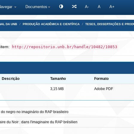
Navegar
Documentos
A-
A
A+
NAL DA UNB
PRODUÇÃO ACADÊMICA E CIENTÍFICA
TESES, DISSERTAÇÕES E PRO
 item:
http://repositorio.unb.br/handle/10482/10853
Descrição
Tamanho
Formato
3,15 MB
Adobe PDF
ia do negro no imaginário do RAP brasileiro
taire du Noir : dans l'imaginaire du RAP brésilien