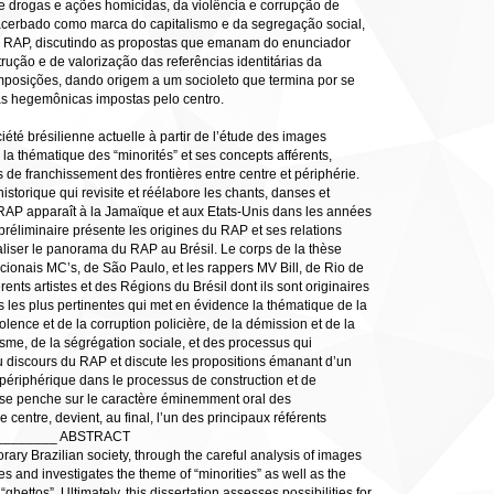
de drogas e ações homicidas, da violência e corrupção de
xacerbado como marca do capitalismo e da segregação social,
do RAP, discutindo as propostas que emanam do enunciador
rução e de valorização das referências identitárias da
mposições, dando origem a um socioleto que termina por se
mas hegemônicas impostas pelo centro.
iété brésilienne actuelle à partir de l’étude des images
la thématique des “minorités” et ses concepts afférents,
 de franchissement des frontières entre centre et périphérie.
historique qui revisite et réélabore les chants, danses et
le RAP apparaît à la Jamaïque et aux Etats-Unis dans les années
 préliminaire présente les origines du RAP et ses relations
ualiser le panorama du RAP au Brésil. Le corps de la thèse
ionais MC’s, de São Paulo, et les rappers MV Bill, de Rio de
ents artistes et des Régions du Brésil dont ils sont originaires
s les plus pertinentes qui met en évidence la thématique de la
olence et de la corruption policière, de la démission et de la
isme, de la ségrégation sociale, et des processus qui
du discours du RAP et discute les propositions émanant d’un
x périphérique dans le processus de construction et de
le se penche sur le caractère éminemment oral des
centre, devient, au final, l’un des principaux référents
_________ ABSTRACT
porary Brazilian society, through the careful analysis of images
s and investigates the theme of “minorities” as well as the
ghettos”. Ultimately, this dissertation assesses possibilities for