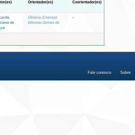
tor(es)
Orientador(es)
Coorientador(es)
cardo,
Oliveira, Emerson
-
ciana de
Dionisio Gomes de
aya
Fale conosco
Sobre