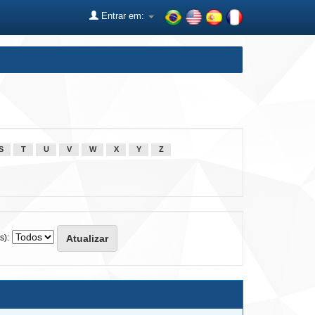
Entrar em:
S
T
U
V
W
X
Y
Z
s):