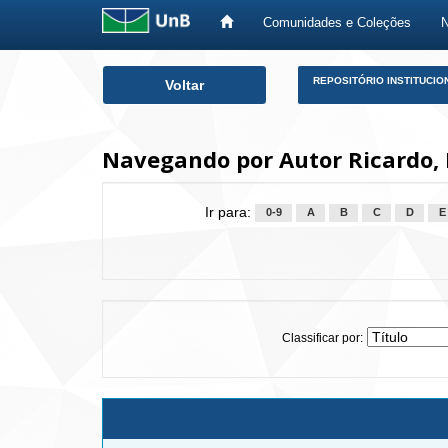
Comunidades e Coleções
Skip
REPOSITÓRIO INSTITUCIO
Voltar
navigation
Navegando por Autor Ricardo,
Ir para:
0-9
A
B
C
D
E
Classificar por: