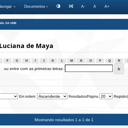
Navegar
Documentos
A-
A
A+
NAL DA UNB
 Luciana de Maya
F
G
H
I
J
K
L
M
N
O
P
Q
R
ou entre com as primeiras letras:
Em ordem:
Resultados/Página
Registro(
Mostrando resultados 1 a 1 de 1