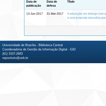
Data de
Data de
Título
publicação
defesa
13-Jun-2017
31-Mar-2017
A educação em diálogo com a
a uma proposta educativa pa
Universidade de Brasília - Biblioteca Central
Coordenadoria de Gestão da Informação Digital - GID
(61) 3107-2683
repositorio@unb.br