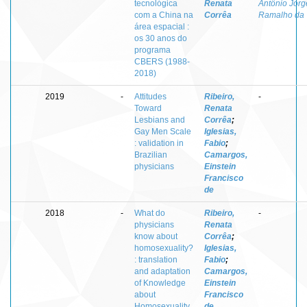
tecnológica
Renata
Antônio Jorg
com a China na
Corrêa
Ramalho da
área espacial :
os 30 anos do
programa
CBERS (1988-
2018)
2019
-
Attitudes
Ribeiro,
-
Toward
Renata
Lesbians and
Corrêa
;
Gay Men Scale
Iglesias,
: validation in
Fabio
;
Brazilian
Camargos,
physicians
Einstein
Francisco
de
2018
-
What do
Ribeiro,
-
physicians
Renata
know about
Corrêa
;
homosexuality?
Iglesias,
: translation
Fabio
;
and adaptation
Camargos,
of Knowledge
Einstein
about
Francisco
Homosexuality
de