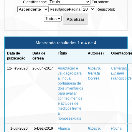
Classificar por:
Em ordem:
Resultados/Página
Registro(s):
Mostrando resultados 1 a 4 de 4
Data de
Data de
Título
Autor(es)
Orientador(
publicação
defesa
12-Fev-2020
26-Jun-2017
Adaptação e
Ribeiro,
Camargos,
validação para
Renata
Einstein
a língua
Corrêa
Francisco de
portuguesa de
dois inventários
para avaliar
conhecimentos
e atitudes de
médicos frente
a
homossexuais
1-Jul-2020
5-Dez-2019
Aliança
Ribeiro,
Rocha,