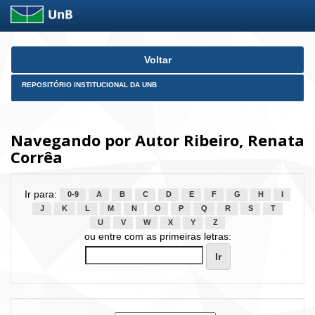
Skip
Voltar
navigation
REPOSITÓRIO INSTITUCIONAL DA UNB
Navegando por Autor Ribeiro, Renata
Corrêa
Ir para:
0-9
A
B
C
D
E
F
G
H
I
J
K
L
M
N
O
P
Q
R
S
T
U
V
W
X
Y
Z
ou entre com as primeiras letras: