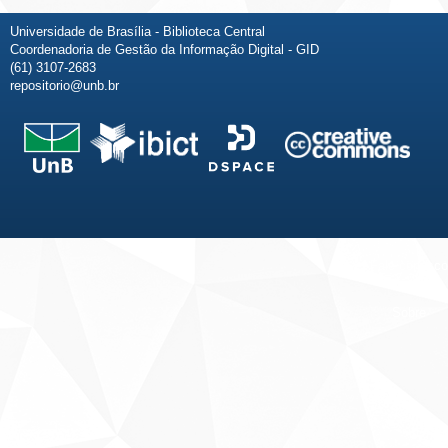
Universidade de Brasília - Biblioteca Central
Coordenadoria de Gestão da Informação Digital - GID
(61) 3107-2683
repositorio@unb.br
Fale conosco
Sobre