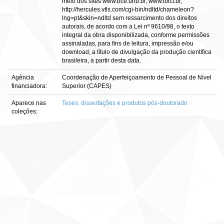
meio dos sites www.bce.unb.br, www.ibict.br,
http://hercules.vtls.com/cgi-bin/ndltd/chameleon?
lng=pt&skin=ndltd sem ressarcimento dos direitos
autorais, de acordo com a Lei nº 9610/98, o texto
integral da obra disponibilizada, conforme permissões
assinaladas, para fins de leitura, impressão e/ou
download, a título de divulgação da produção científica
brasileira, a partir desta data.
Agência
Coordenação de Aperfeiçoamento de Pessoal de Nível
financiadora:
Superior (CAPES)
Aparece nas
Teses, dissertações e produtos pós-doutorado
coleções: