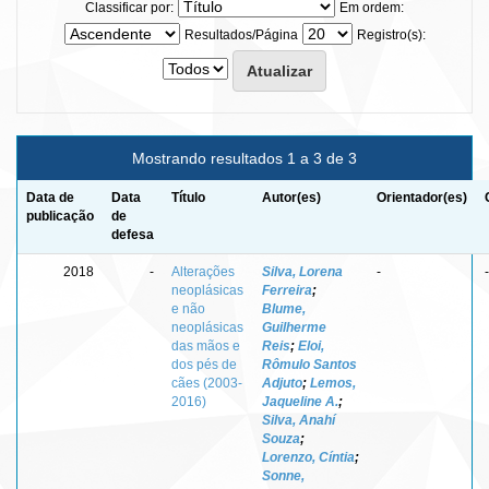
Classificar por:
Em ordem:
Resultados/Página
Registro(s):
Mostrando resultados 1 a 3 de 3
Data de
Data
Título
Autor(es)
Orientador(es)
publicação
de
defesa
2018
-
Alterações
Silva, Lorena
-
-
neoplásicas
Ferreira
;
e não
Blume,
neoplásicas
Guilherme
das mãos e
Reis
;
Eloi,
dos pés de
Rômulo Santos
cães (2003-
Adjuto
;
Lemos,
2016)
Jaqueline A.
;
Silva, Anahí
Souza
;
Lorenzo, Cíntia
;
Sonne,