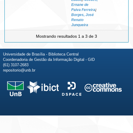
Ernane de
Paiva Ferreira
;
Borges, José
Renato
Junqueira
Mostrando resultados 1 a 3 de 3
Universidade de Brasília - Biblioteca Central
Coordenadoria de Gestão da Informação Digital - GID
(61) 3107-2683
repositorio@unb.br
Fale conosco