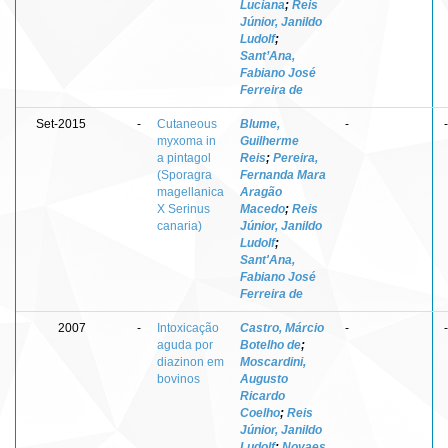
Luciana
;
Reis
Júnior, Janildo
Ludolf
;
Sant’Ana,
Fabiano José
Ferreira de
Set-2015
-
Cutaneous
Blume,
-
-
myxoma in
Guilherme
a pintagol
Reis
;
Pereira,
(Sporagra
Fernanda Mara
magellanica
Aragão
X Serinus
Macedo
;
Reis
canaria)
Júnior, Janildo
Ludolf
;
Sant'Ana,
Fabiano José
Ferreira de
2007
-
Intoxicação
Castro, Márcio
-
-
aguda por
Botelho de
;
diazinon em
Moscardini,
bovinos
Augusto
Ricardo
Coelho
;
Reis
Júnior, Janildo
Ludolf
;
Novaes,