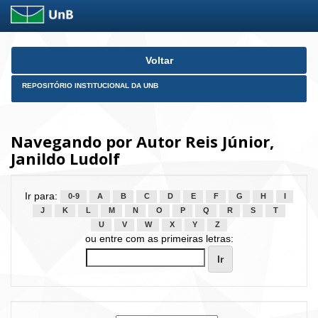
Skip
Voltar
navigation
REPOSITÓRIO INSTITUCIONAL DA UNB
Navegando por Autor Reis Júnior,
Janildo Ludolf
Ir para:
0-9
A
B
C
D
E
F
G
H
I
J
K
L
M
N
O
P
Q
R
S
T
U
V
W
X
Y
Z
ou entre com as primeiras letras: