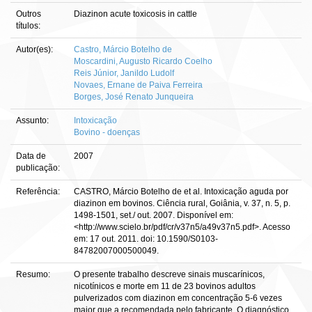
Outros
Diazinon acute toxicosis in cattle
títulos:
Autor(es):
Castro, Márcio Botelho de
Moscardini, Augusto Ricardo Coelho
Reis Júnior, Janildo Ludolf
Novaes, Ernane de Paiva Ferreira
Borges, José Renato Junqueira
Assunto:
Intoxicação
Bovino - doenças
Data de
2007
publicação:
Referência:
CASTRO, Márcio Botelho de et al. Intoxicação aguda por
diazinon em bovinos. Ciência rural, Goiânia, v. 37, n. 5, p.
1498-1501, set./ out. 2007. Disponível em:
<http://www.scielo.br/pdf/cr/v37n5/a49v37n5.pdf>. Acesso
em: 17 out. 2011. doi: 10.1590/S0103-
84782007000500049.
Resumo:
O presente trabalho descreve sinais muscarínicos,
nicotínicos e morte em 11 de 23 bovinos adultos
pulverizados com diazinon em concentração 5-6 vezes
maior que a recomendada pelo fabricante. O diagnóstico