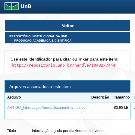
Skip
Voltar
navigation
REPOSITÓRIO INSTITUCIONAL DA UNB
PRODUÇÃO ACADÊMICA E CIENTÍFICA
ARTIGOS PUBLICADOS EM PERIÓDICOS E AFINS
Use este identificador para citar ou linkar para este item:
http://repositorio.unb.br/handle/10482/7444
Arquivos associados a este item:
Arquivo
Descrição
Tamanho
ARTIGO_IntoxicaçãoAgudaDiazinonBovinos.pdf
83,98 kB
Título:
Intoxicação aguda por diazinon em bovinos