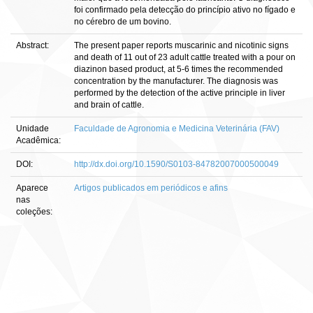
foi confirmado pela detecção do princípio ativo no fígado e
no cérebro de um bovino.
Abstract:
The present paper reports muscarinic and nicotinic signs
and death of 11 out of 23 adult cattle treated with a pour on
diazinon based product, at 5-6 times the recommended
concentration by the manufacturer. The diagnosis was
performed by the detection of the active principle in liver
and brain of cattle.
Unidade
Faculdade de Agronomia e Medicina Veterinária (FAV)
Acadêmica:
DOI:
http://dx.doi.org/10.1590/S0103-84782007000500049
Aparece
Artigos publicados em periódicos e afins
nas
coleções: