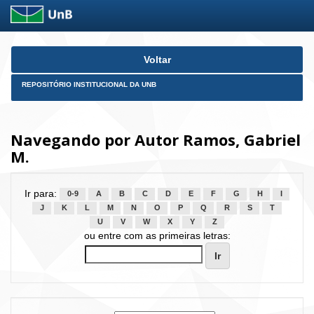
Skip
Voltar
navigation
REPOSITÓRIO INSTITUCIONAL DA UNB
Navegando por Autor Ramos, Gabriel
M.
Ir para:
0-9
A
B
C
D
E
F
G
H
I
J
K
L
M
N
O
P
Q
R
S
T
U
V
W
X
Y
Z
ou entre com as primeiras letras: