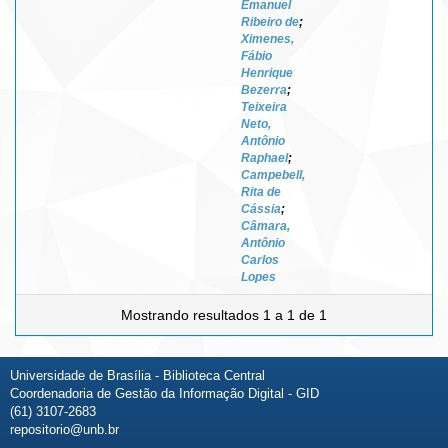
Emanuel
Ribeiro de
;
Ximenes,
Fábio
Henrique
Bezerra
;
Teixeira
Neto,
Antônio
Raphael
;
Campebell,
Rita de
Cássia
;
Câmara,
Antônio
Carlos
Lopes
Mostrando resultados 1 a 1 de 1
Universidade de Brasília - Biblioteca Central
Coordenadoria de Gestão da Informação Digital - GID
(61) 3107-2683
repositorio@unb.br