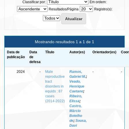
Classificar por:
Em ordem:
Resultados/Página
Registro(s):
Mostrando resultados 1 a 1 de 1
Data de
Data
Título
Autor(es)
Orientador(es)
Coor
publicação
de
defesa
2024
-
Male
Ramos,
-
-
reproductive
Gabriel M.
;
tract
Veado,
disorders in
Henrique
equids : 87
Caetano
;
cases
Ribeiro,
(2014-2022)
Elissa
;
Castro,
Márcio
Botelho
de
;
Sousa,
Davi