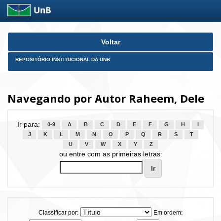
Skip
Voltar
navigation
REPOSITÓRIO INSTITUCIONAL DA UNB
Navegando por Autor Raheem, Dele
Ir para:
0-9
A
B
C
D
E
F
G
H
I
J
K
L
M
N
O
P
Q
R
S
T
U
V
W
X
Y
Z
ou entre com as primeiras letras:
Classificar por:
Em ordem: