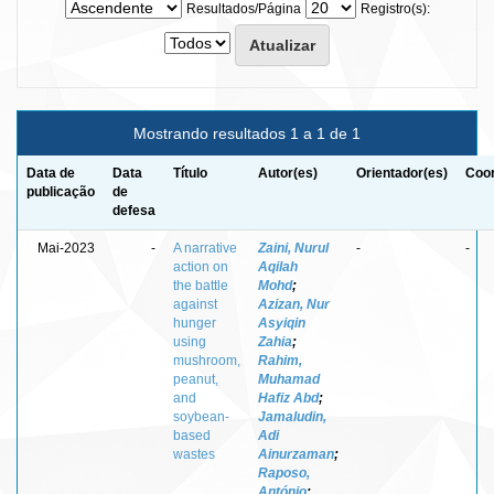
Resultados/Página
Registro(s):
Mostrando resultados 1 a 1 de 1
Data de
Data
Título
Autor(es)
Orientador(es)
Coor
publicação
de
defesa
Mai-2023
-
A narrative
Zaini, Nurul
-
-
action on
Aqilah
the battle
Mohd
;
against
Azizan, Nur
hunger
Asyiqin
using
Zahia
;
mushroom,
Rahim,
peanut,
Muhamad
and
Hafiz Abd
;
soybean-
Jamaludin,
based
Adi
wastes
Ainurzaman
;
Raposo,
António
;