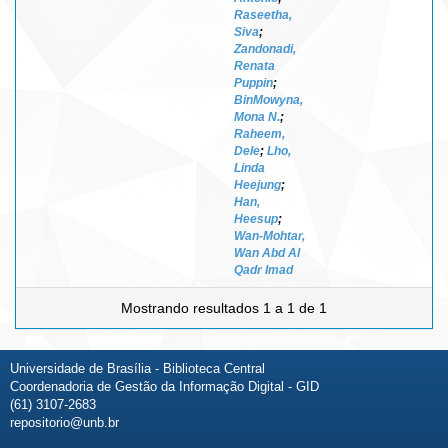
Raseetha,
Siva
;
Zandonadi,
Renata
Puppin
;
BinMowyna,
Mona N.
;
Raheem,
Dele
;
Lho,
Linda
Heejung
;
Han,
Heesup
;
Wan-Mohtar,
Wan Abd Al
Qadr Imad
Mostrando resultados 1 a 1 de 1
Universidade de Brasília - Biblioteca Central
Coordenadoria de Gestão da Informação Digital - GID
(61) 3107-2683
repositorio@unb.br