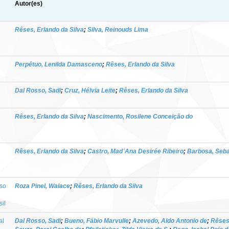
Autor(es)
Rêses, Erlando da Silva
;
Silva, Reinouds Lima
Perpétuo, Lenilda Damasceno
;
Rêses, Erlando da Silva
Dal Rosso, Sadi
;
Cruz, Hélvia Leite
;
Rêses, Erlando da Silva
Rêses, Erlando da Silva
;
Nascimento, Rosilene Conceição do
Rêses, Erlando da Silva
;
Castro, Mad´Ana Desirée Ribeiro
;
Barbosa, Seba
o
oso
Roza Pinel, Walace
;
Rêses, Erlando da Silva
il
al
Dal Rosso, Sadi
;
Bueno, Fábio Marvulle
;
Azevedo, Aldo Antonio de
;
Rêses,