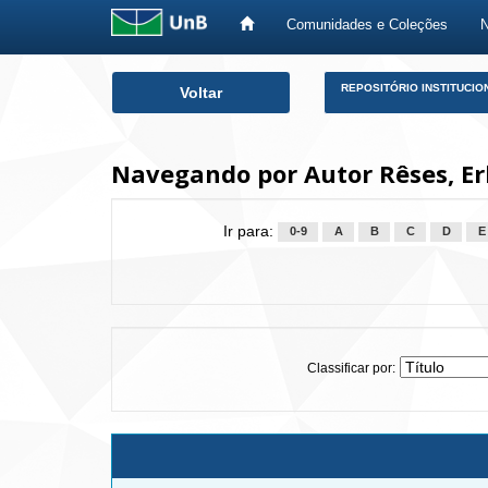
Comunidades e Coleções
Skip
REPOSITÓRIO INSTITUCIO
Voltar
navigation
Navegando por Autor Rêses, Er
Ir para:
0-9
A
B
C
D
E
Classificar por: