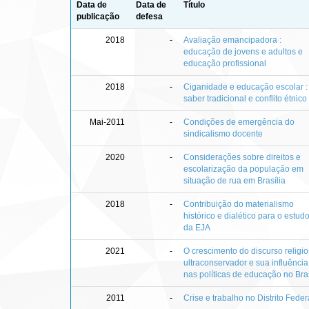
Data de
Data de
Título
publicação
defesa
2018
-
Avaliação emancipadora :
educação de jovens e adultos e
educação profissional
2018
-
Ciganidade e educação escolar :
saber tradicional e conflito étnico
Mai-2011
-
Condições de emergência do
sindicalismo docente
2020
-
Considerações sobre direitos e
escolarização da população em
situação de rua em Brasília
2018
-
Contribuição do materialismo
histórico e dialético para o estud
da EJA
2021
-
O crescimento do discurso religi
ultraconservador e sua influência
nas políticas de educação no Bras
2011
-
Crise e trabalho no Distrito Feder