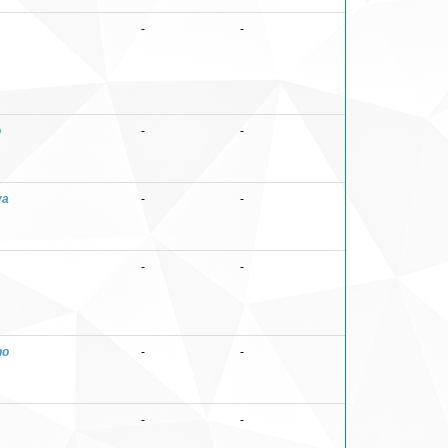
-
-
o
-
-
va
-
-
-
-
no
-
-
-
-