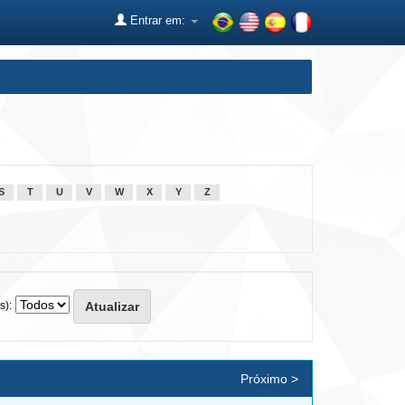
Entrar em:
S
T
U
V
W
X
Y
Z
s):
Próximo >