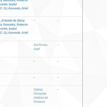
o
;
Gonzalez, Roberto
rente, Izabel
 C. O.
;
Azevedo, Ariel
 Erlando da Silva
;
-
-
o
;
Gonzalez, Roberto
rente, Izabel
 C. O.
;
Azevedo, Ariel
Dal Rosso,
-
Sadi
-
-
-
-
Sobral,
-
Fernanda
Antônia da
Fonseca