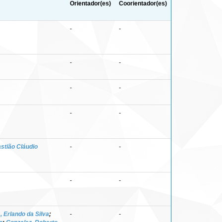
Orientador(es)
Coorientador(es)
-
-
-
-
-
-
-
-
stião Cláudio
-
-
-
-
 Erlando da Silva
;
-
-