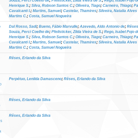
Souza, Perci Coelho de
;
Pfeilsticker, Zilda Vieira de S.
;
Rego, Isabel Pojo d
Henrique S.
;
Silva, Robson Santos C.
;
Oliveira, Tiago
;
Carneiro, Thiago
;
Pa
Cavalcanti I.
;
Martins, Samuel
;
Castelar, Thamires
;
Silveira, Natalia Alves
Martins C.
;
Costa, Samuel Nogueira
o
Dal Rosso, Sadi
;
Bueno, Fábio Marvulle
;
Azevedo, Aldo Antonio de
;
Rêses,
Souza, Perci Coelho de
;
Pfeilsticker, Zilda Vieira de S.
;
Rego, Isabel Pojo d
Henrique S.
;
Silva, Robson Santos C.
;
Oliveira, Tiago
;
Carneiro, Thiago
;
Pa
Cavalcanti I.
;
Martins, Samuel
;
Castelar, Thamires
;
Silveira, Natalia Alves
Martins C.
;
Costa, Samuel Nogueira
Rêses, Erlando da Silva
Perpétuo, Lenilda Damasceno
;
Rêses, Erlando da Silva
o
Rêses, Erlando da Silva
s
Rêses, Erlando da Silva
is
a