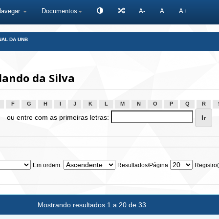
Navegar
Documentos
A-
A
A+
NAL DA UNB
lando da Silva
F
G
H
I
J
K
L
M
N
O
P
Q
R
ou entre com as primeiras letras:
Em ordem:
Resultados/Página
Registro(
Mostrando resultados 1 a 20 de 33