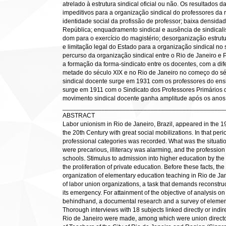
atrelado à estrutura sindical oficial ou não. Os resultados 
impeditivos para a organização sindical do professores da
identidade social da profissão de professor; baixa densidad
República; enquadramento sindical e ausência de sindica
dom para o exercício do magistério; desorganização estrutu
e limitação legal do Estado para a organização sindical no
percurso da organização sindical entre o Rio de Janeiro e
a formação da forma-sindicato entre os docentes, com a di
metade do século XIX e no Rio de Janeiro no começo do sé
sindical docente surge em 1931 com os professores do ensi
surge em 1911 com o Sindicato dos Professores Primários do
movimento sindical docente ganha amplitude após os anos
______________________________________________
ABSTRACT
Labor unionism in Rio de Janeiro, Brazil, appeared in the 1
the 20th Century with great social mobilizations. In that per
professional categories was recorded. What was the situatio
were precarious, illiteracy was alarming, and the profession o
schools. Stimulus to admission into higher education by the 
the proliferation of private education. Before these facts, t
organization of elementary education teaching in Rio de Ja
of labor union organizations, a task that demands reconstruc
its emergency. For attainment of the objective of analysis 
behindhand, a documental research and a survey of eleme
Thorough interviews with 18 subjects linked directly or indi
Rio de Janeiro were made, among which were union directors