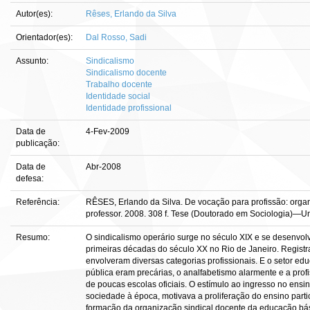
Autor(es):
Rêses, Erlando da Silva
Orientador(es):
Dal Rosso, Sadi
Assunto:
Sindicalismo
Sindicalismo docente
Trabalho docente
Identidade social
Identidade profissional
Data de
4-Fev-2009
publicação:
Data de
Abr-2008
defesa:
Referência:
RÊSES, Erlando da Silva. De vocação para profissão: organ
professor. 2008. 308 f. Tese (Doutorado em Sociologia)—Uni
Resumo:
O sindicalismo operário surge no século XIX e se desenvol
primeiras décadas do século XX no Rio de Janeiro. Registra
envolveram diversas categorias profissionais. E o setor e
pública eram precárias, o analfabetismo alarmente e a prof
de poucas escolas oficiais. O estímulo ao ingresso no ens
sociedade à época, motivava a proliferação do ensino partic
formação da organização sindical docente da educação bási