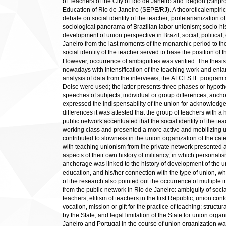
of Teachers of the City of Rio de Janeiro and Region (Sinpro
Education of Rio de Janeiro (SEPE/RJ). A theoreticalempir
debate on social identity of the teacher; proletarianization o
sociological panorama of Brazilian labor unionism; socio-hi
development of union perspective in Brazil; social, politic
Janeiro from the last moments of the monarchic period to th
social identity of the teacher served to base the position of t
However, occurrence of ambiguities was verified. The thesis 
nowadays with intensification of the teaching work and enla
analysis of data from the interviews, the ALCESTE program 
Doise were used; the latter presents three phases or hypoth
speeches of subjects; individual or group differences; ancho
expressed the indispensability of the union for acknowledg
differences it was attested that the group of teachers with a
public network accentuated that the social identity of the te
working class and presented a more active and mobilizing uni
contributed to slowness in the union organization of the cat
with teaching unionism from the private network presented a
aspects of their own history of militancy, in which personali
anchorage was linked to the history of development of the un
education, and his/her connection with the type of union, whet
of the research also pointed out the occurrence of multiple i
from the public network in Rio de Janeiro: ambiguity of social
teachers; elitism of teachers in the first Republic; union c
vocation, mission or gift for the practice of teaching; structu
by the State; and legal limitation of the State for union orga
Janeiro and Portugal in the course of union organization w