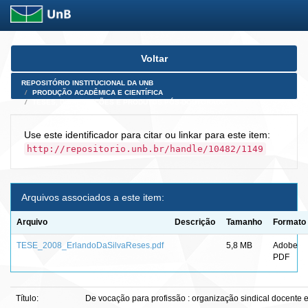
Skip
Voltar
navigation
REPOSITÓRIO INSTITUCIONAL DA UNB
PRODUÇÃO ACADÊMICA E CIENTÍFICA
TESES, DISSERTAÇÕES E PRODUTOS PÓS-DOUTORADO
Use este identificador para citar ou linkar para este item:
http://repositorio.unb.br/handle/10482/1149
Arquivos associados a este item:
Arquivo
Descrição
Tamanho
Formato
TESE_2008_ErlandoDaSilvaReses.pdf
5,8 MB
Adobe
PDF
Título:
De vocação para profissão : organização sindical docente e