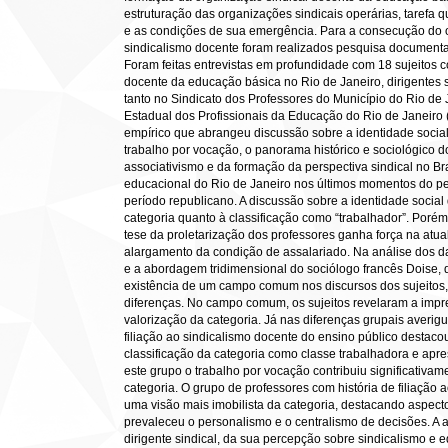
estruturação das organizações sindicais operárias, tarefa q
e as condições de sua emergência. Para a consecução do o
sindicalismo docente foram realizados pesquisa documenta
Foram feitas entrevistas em profundidade com 18 sujeitos c
docente da educação básica no Rio de Janeiro, dirigentes s
tanto no Sindicato dos Professores do Município do Rio de
Estadual dos Profissionais da Educação do Rio de Janeiro 
empírico que abrangeu discussão sobre a identidade social 
trabalho por vocação, o panorama histórico e sociológico do
associativismo e da formação da perspectiva sindical no Bras
educacional do Rio de Janeiro nos últimos momentos do p
período republicano. A discussão sobre a identidade social
categoria quanto à classificação como “trabalhador”. Porém,
tese da proletarização dos professores ganha força na atua
alargamento da condição de assalariado. Na análise dos d
e a abordagem tridimensional do sociólogo francês Doise, q
existência de um campo comum nos discursos dos sujeitos,
diferenças. No campo comum, os sujeitos revelaram a impre
valorização da categoria. Já nas diferenças grupais averig
filiação ao sindicalismo docente do ensino público destaco
classificação da categoria como classe trabalhadora e apre
este grupo o trabalho por vocação contribuiu significativa
categoria. O grupo de professores com história de filiação
uma visão mais imobilista da categoria, destacando aspecto
prevaleceu o personalismo e o centralismo de decisões. A 
dirigente sindical, da sua percepção sobre sindicalismo e e