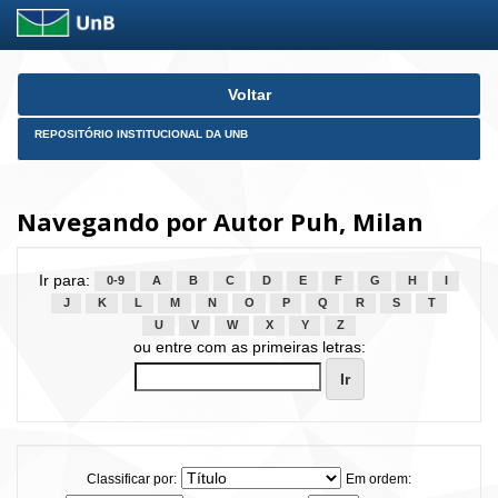
Skip
Voltar
navigation
REPOSITÓRIO INSTITUCIONAL DA UNB
Navegando por Autor Puh, Milan
Ir para:
0-9
A
B
C
D
E
F
G
H
I
J
K
L
M
N
O
P
Q
R
S
T
U
V
W
X
Y
Z
ou entre com as primeiras letras:
Classificar por:
Em ordem: