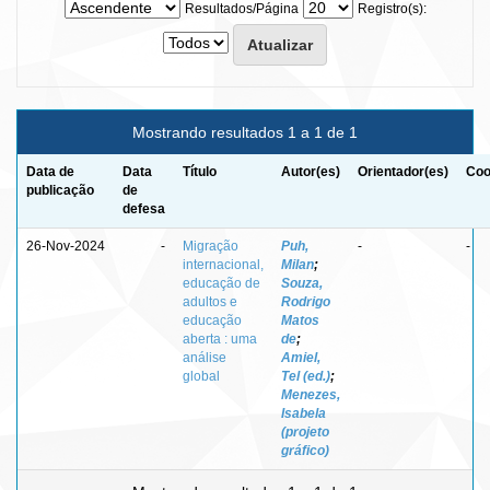
Resultados/Página
Registro(s):
Mostrando resultados 1 a 1 de 1
Data de
Data
Título
Autor(es)
Orientador(es)
Coo
publicação
de
defesa
26-Nov-2024
-
Migração
Puh,
-
-
internacional,
Milan
;
educação de
Souza,
adultos e
Rodrigo
educação
Matos
aberta : uma
de
;
análise
Amiel,
global
Tel (ed.)
;
Menezes,
Isabela
(projeto
gráfico)