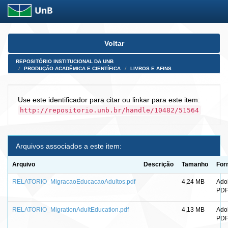
Skip
Voltar
navigation
REPOSITÓRIO INSTITUCIONAL DA UNB
PRODUÇÃO ACADÊMICA E CIENTÍFICA
LIVROS E AFINS
Use este identificador para citar ou linkar para este item:
http://repositorio.unb.br/handle/10482/51564
Arquivos associados a este item:
Arquivo
Descrição
Tamanho
For
RELATORIO_MigracaoEducacaoAdultos.pdf
4,24 MB
Ado
PD
RELATORIO_MigrationAdultEducation.pdf
4,13 MB
Ado
PD