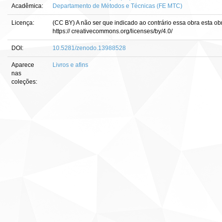
Acadêmica:
Departamento de Métodos e Técnicas (FE MTC)
Licença:
(CC BY) A não ser que indicado ao contrário essa obra esta ob
https:// creativecommons.org/licenses/by/4.0/
DOI:
10.5281/zenodo.13988528
Aparece
Livros e afins
nas
coleções: