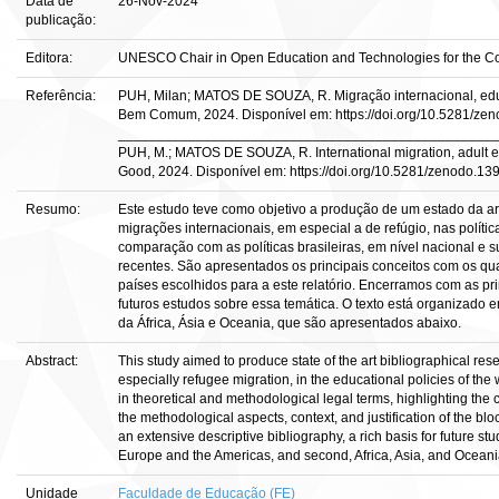
Data de
26-Nov-2024
publicação:
Editora:
UNESCO Chair in Open Education and Technologies for the
Referência:
PUH, Milan; MATOS DE SOUZA, R. Migração internacional, edu
Bem Comum, 2024. Disponível em: https://doi.org/10.5281/ze
________________________________________________
PUH, M.; MATOS DE SOUZA, R. International migration, adult 
Good, 2024. Disponível em: https://doi.org/10.5281/zenodo.13
Resumo:
Este estudo teve como objetivo a produção de um estado da a
migrações internacionais, em especial a de refúgio, nas polít
comparação com as políticas brasileiras, em nível nacional e
recentes. São apresentados os principais conceitos com os quai
países escolhidos para a este relatório. Encerramos com as pr
futuros estudos sobre essa temática. O texto está organizado 
da África, Ásia e Oceania, que são apresentados abaixo.
Abstract:
This study aimed to produce state­ of­ the art bibliographical re
especially refugee migration, in the educational policies of th
in theoretical and methodological legal terms, highlighting th
the methodological aspects, context, and justification of the bl
an extensive descriptive bibliography, a rich basis for future stu
Europe and the Americas, and second, Africa, Asia, and Oceani
Unidade
Faculdade de Educação (FE)