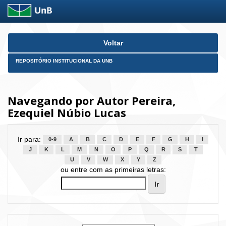
Skip
Voltar
navigation
REPOSITÓRIO INSTITUCIONAL DA UNB
Navegando por Autor Pereira,
Ezequiel Núbio Lucas
Ir para:
0-9
A
B
C
D
E
F
G
H
I
J
K
L
M
N
O
P
Q
R
S
T
U
V
W
X
Y
Z
ou entre com as primeiras letras: