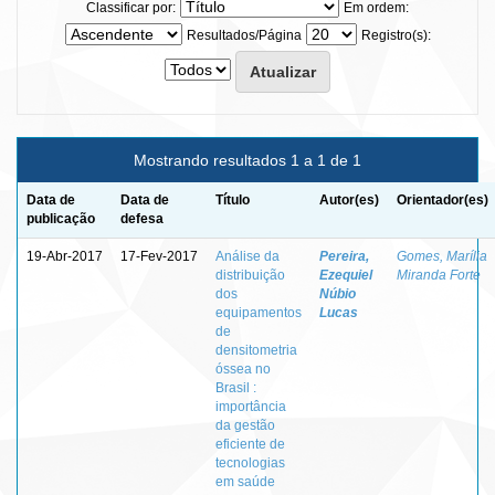
Classificar por:
Em ordem:
Resultados/Página
Registro(s):
Mostrando resultados 1 a 1 de 1
Data de
Data de
Título
Autor(es)
Orientador(es)
publicação
defesa
19-Abr-2017
17-Fev-2017
Análise da
Pereira,
Gomes, Marília
distribuição
Ezequiel
Miranda Forte
dos
Núbio
equipamentos
Lucas
de
densitometria
óssea no
Brasil :
importância
da gestão
eficiente de
tecnologias
em saúde