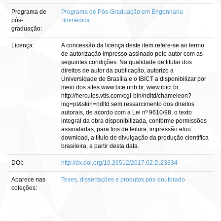
Programa de
Programa de Pós-Graduação em Engenharia
pós-
Biomédica
graduação:
Licença:
A concessão da licença deste item refere-se ao termo
de autorização impresso assinado pelo autor com as
seguintes condições: Na qualidade de titular dos
direitos de autor da publicação, autorizo a
Universidade de Brasília e o IBICT a disponibilizar por
meio dos sites www.bce.unb.br, www.ibict.br,
http://hercules.vtls.com/cgi-bin/ndltd/chameleon?
lng=pt&skin=ndltd sem ressarcimento dos direitos
autorais, de acordo com a Lei nº 9610/98, o texto
integral da obra disponibilizada, conforme permissões
assinaladas, para fins de leitura, impressão e/ou
download, a título de divulgação da produção científica
brasileira, a partir desta data.
DOI:
http://dx.doi.org/10.26512/2017.02.D.23334
Aparece nas
Teses, dissertações e produtos pós-doutorado
coleções: