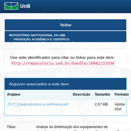
Skip
Voltar
navigation
REPOSITÓRIO INSTITUCIONAL DA UNB
PRODUÇÃO ACADÊMICA E CIENTÍFICA
TESES, DISSERTAÇÕES E PRODUTOS PÓS-DOUTORADO
Use este identificador para citar ou linkar para este item:
http://repositorio.unb.br/handle/10482/23334
Arquivos associados a este item:
Arquivo
Descrição
Tamanho
Formato
2017_EzequielNúbioLucasPereira.pdf
2,07 MB
Adobe
PDF
Título:
Análise da distribuição dos equipamentos de