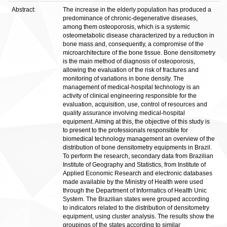
Abstract:
The increase in the elderly population has produced a
predominance of chronic-degenerative diseases,
among them osteoporosis, which is a systemic
osteometabolic disease characterized by a reduction in
bone mass and, consequently, a compromise of the
microarchitecture of the bone tissue. Bone densitometry
is the main method of diagnosis of osteoporosis,
allowing the evaluation of the risk of fractures and
monitoring of variations in bone density. The
management of medical-hospital technology is an
activity of clinical engineering responsible for the
evaluation, acquisition, use, control of resources and
quality assurance involving medical-hospital
equipment. Aiming at this, the objective of this study is
to present to the professionals responsible for
biomedical technology management an overview of the
distribution of bone densitometry equipments in Brazil.
To perform the research, secondary data from Brazilian
Institute of Geography and Statistics, from Institute of
Applied Economic Research and electronic databases
made available by the Ministry of Health were used
through the Department of Informatics of Health Unic
System. The Brazilian states were grouped according
to indicators related to the distribution of densitometry
equipment, using cluster analysis. The results show the
groupings of the states according to similar