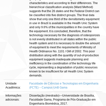
characteristics and according to their differences. The
hierarchical classification analysis (Ward Method)
suggests that the 26 states and the Federal District can
be classified into five distinct groups. The final data
show that only one third of the densitometry equipment
in use in Brazil is available in the Health Unic System
and only 9.6% of the municipalities in the country have
the equipment. It is concluded, therefore, that the
technology necessary for the diagnosis of osteoporosis
is not evenly distributed in all states within the public
health system and it is necessary to double the amount
of equipment to meet the requirements of Ministry of
Health Ordinance No. 1101 / GM of 2002. This poor
distribution along with the quantity of out-of-production
equipment suggests inadequate planning and
inefficiency in the coordination of the technology life
cycle, representing a degradation of public resources
known to be insufficient for all Health Unic System
demands.
Unidade
Faculdade de Ciências e Tecnologias em Engenharia
Acadêmica:
(FCTE) – Campus UnB Gama
Informações
Dissertação (mestrado)—Universidade de Brasília,
adicionais:
Faculdade Gama, Programa de Pós-Graduação em
Engenharia Biomédica, 2017.