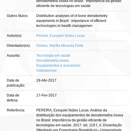
densitometria óssea no Brasil : importância da gestão
eficiente de tecnologias em saúde
Outros títulos:
Distribution analyses of of bone densitometry
equipments in Brazil : importance of efficient
technologies in health managemen
Autor(es):
Pereira, Ezequiel Núbio Lucas
Orientador(es):
Gomes, Marília Miranda Forte
Assunto:
Tecnologia em saúde
Densitometria óssea
Equipamentos e acessórios
Osteoporose
Data de
19-Abr-2017
publicação:
Data de
17-Fev-2017
defesa:
Referência:
PEREIRA, Ezequiel Núbio Lucas. Análise da
distribuição dos equipamentos de densitometria óssea
no Brasil: importância da gestão eficiente de
tecnologias em saúde. 2017. xiii, 119 f., il. Dissertação
(Mestrado em Engenharia Biomédica)—Universidade