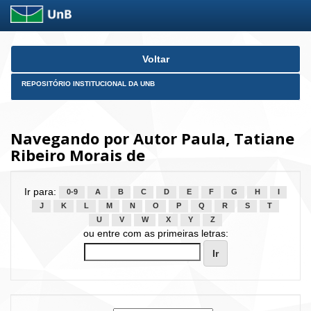
Skip
Voltar
navigation
REPOSITÓRIO INSTITUCIONAL DA UNB
Navegando por Autor Paula, Tatiane
Ribeiro Morais de
Ir para:
0-9
A
B
C
D
E
F
G
H
I
J
K
L
M
N
O
P
Q
R
S
T
U
V
W
X
Y
Z
ou entre com as primeiras letras: