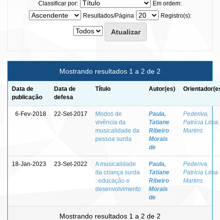
Classificar por:
Em ordem:
Resultados/Página
Registro(s):
Mostrando resultados 1 a 2 de 2
Data de
Data de
Título
Autor(es)
Orientador(e
publicação
defesa
6-Fev-2018
22-Set-2017
Modos de
Paula,
Pederiva,
vivência da
Tatiane
Patrícia Lima
musicalidade da
Ribeiro
Martins
pessoa surda
Morais
de
18-Jan-2023
23-Set-2022
A musicalidade
Paula,
Pederiva,
da criança surda
Tatiane
Patrícia Lima
: educação e
Ribeiro
Martins
desenvolvimento
Morais
de
Mostrando resultados 1 a 2 de 2