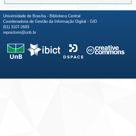
Universidade de Brasília - Biblioteca Central
Coordenadoria de Gestão da Informação Digital - GID
(61) 3107-2683
repositorio@unb.br
Fale conosco
Sobre