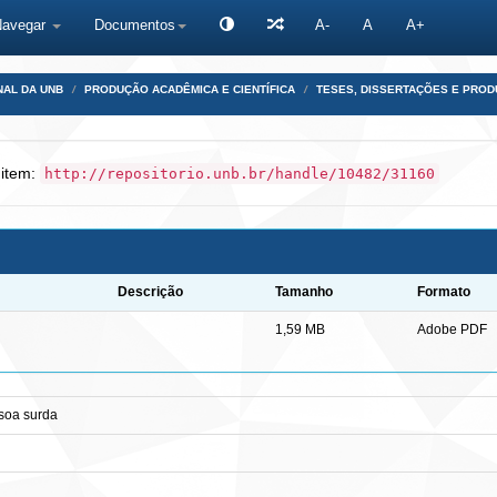
Navegar
Documentos
A-
A
A+
NAL DA UNB
PRODUÇÃO ACADÊMICA E CIENTÍFICA
TESES, DISSERTAÇÕES E PRO
 item:
http://repositorio.unb.br/handle/10482/31160
Descrição
Tamanho
Formato
1,59 MB
Adobe PDF
soa surda