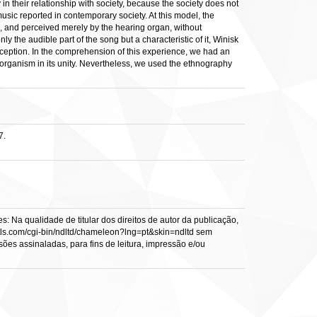
 in their relationship with society, because the society does not
music reported in contemporary society. At this model, the
ard, and perceived merely by the hearing organ, without
y the audible part of the song but a characteristic of it, Winisk
erception. In the comprehension of this experience, we had an
organism in its unity. Nevertheless, we used the ethnography
7.
: Na qualidade de titular dos direitos de autor da publicação,
s.vtls.com/cgi-bin/ndltd/chameleon?lng=pt&skin=ndltd sem
sões assinaladas, para fins de leitura, impressão e/ou