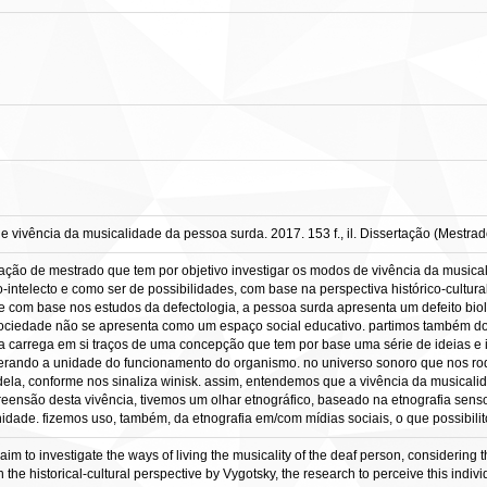
 vivência da musicalidade da pessoa surda. 2017. 153 f., il. Dissertação (Mestra
tação de mestrado que tem por objetivo investigar os modos de vivência da musica
ntelecto e como ser de possibilidades, com base na perspectiva histórico-cultural
a, e com base nos estudos da defectologia, a pessoa surda apresenta um defeito b
sociedade não se apresenta como um espaço social educativo. partimos também d
 carrega em si traços de uma concepção que tem por base uma série de ideias e i
derando a unidade do funcionamento do organismo. no universo sonoro que nos r
dela, conforme nos sinaliza winisk. assim, entendemos que a vivência da musical
eensão desta vivência, tivemos um olhar etnográfico, baseado na etnografia sens
ade. fizemos uso, também, da etnografia em/com mídias sociais, o que possibilit
aim to investigate the ways of living the musicality of the deaf person, considering th
n the historical-cultural perspective by Vygotsky, the research to perceive this indivi