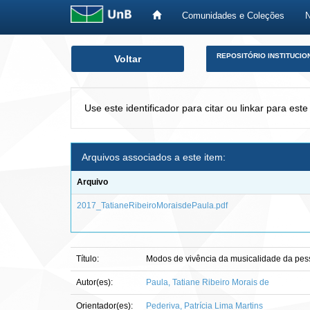
Comunidades e Coleções
Skip
REPOSITÓRIO INSTITUCIO
Voltar
navigation
Use este identificador para citar ou linkar para este
Arquivos associados a este item:
Arquivo
2017_TatianeRibeiroMoraisdePaula.pdf
Título:
Modos de vivência da musicalidade da pes
Autor(es):
Paula, Tatiane Ribeiro Morais de
Orientador(es):
Pederiva, Patrícia Lima Martins