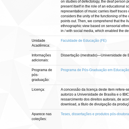
on studies of defectology, the deaf person pr
present itself in the role of an educational
representation of music carries itself traces
considers the unity of the functioning of the
points out. Then, we comprehend that the li
ethnographic view based on sensorial ethno
in / with social media, which enabled the des
Unidade
Faculdade de Educação (FE)
Acadêmica:
Informações
Dissertação (mestrado)—Universidade de 
adicionais:
Programa de
Programa de Pós-Graduação em Educaçã
pós-
graduação:
Licença:
A concessão da licença deste item refere-s
autorizo a Universidade de Brasília e o IBI
ressarcimento dos direitos autorais, de aco
download, a título de divulgação da produção 
Aparece nas
Teses, dissertações e produtos pós-doutor
coleções: