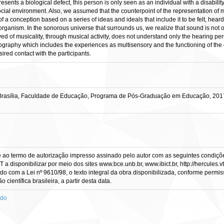
esents a biological defect, this person is only seen as an individual with a disability
 social environment. Also, we assumed that the counterpoint of the representation of 
 of a conception based on a series of ideas and ideals that include it to be felt, he
 organism. In the sonorous universe that surrounds us, we realize that sound is not onl
ved of musicality, through musical activity, does not understand only the hearing p
graphy which includes the experiences as multisensory and the functioning of the 
ired contact with the participants.
Brasília, Faculdade de Educação, Programa de Pós-Graduação em Educação, 201
o
e ao termo de autorização impresso assinado pelo autor com as seguintes condições
CT a disponibilizar por meio dos sites www.bce.unb.br, www.ibict.br, http://hercule
rdo com a Lei nº 9610/98, o texto integral da obra disponibilizada, conforme permis
científica brasileira, a partir desta data.
ado