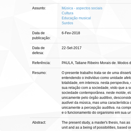
Assunto:
Música - aspectos sociais
Cultura
Educação musical
Surdos
Data de
6-Fev-2018
publicação:
Data de
22-Set-2017
defesa:
Referência:
PAULA, Tatiane Ribeiro Morais de. Modos de
Resumo:
O presente trabalho trata-se de uma disser
entendendo o indivíduo como unidade afeto-i
totalidade, em inteireza. nesta perspectiv
sua relação com a sociedade, visto que a 
sociedade contemporânea. neste molde, ela
unicamente pelo órgão auditivo, desconsi
audível da música, mas uma característica 
unicamente a percepção auditiva. na compr
e o funcionamento do organismo em sua unid
Abstract:
The present study, a master's thesis, has as 
unit and as a being of possibilities, based o