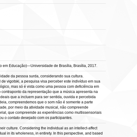
do em Educação)—Universidade de Brasília, Brasília, 2017.
lidade da pessoa surda, considerando sua cultura.
 de vigotski, a pesquisa visa perceber este indivíduo em sua
iológico, mas só é vista como uma pessoa com deficiência em
o contraponto da representação que a música apresenta na
deais que a incluem para ser sentida, ouvida e percebida
odeia, compreendemos que o som não é somente a parte
idade, por meio da atividade musical, não compreende
orial, que compreende as experiências como multissensoriais
ou o contato desejado com os participantes.
eir culture. Considering the individual as an intellect-affect
dual in its wholeness, in entirety. In this perspective, and based