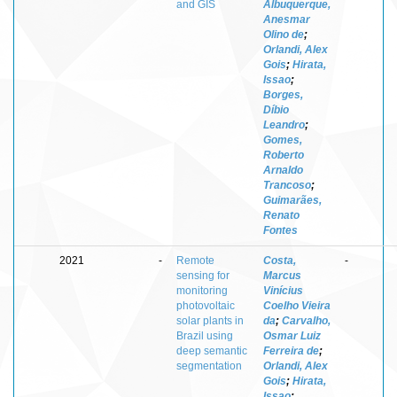
and GIS
Albuquerque,
Anesmar
Olino de
;
Orlandi, Alex
Gois
;
Hirata,
Issao
;
Borges,
Díbio
Leandro
;
Gomes,
Roberto
Arnaldo
Trancoso
;
Guimarães,
Renato
Fontes
2021
-
Remote
Costa,
-
sensing for
Marcus
monitoring
Vinícius
photovoltaic
Coelho Vieira
solar plants in
da
;
Carvalho,
Brazil using
Osmar Luiz
deep semantic
Ferreira de
;
segmentation
Orlandi, Alex
Gois
;
Hirata,
Issao
;