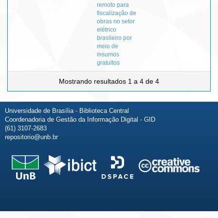
remoto para
fiscalização de
obras no setor
elétrico
brasileiro por
meio de
insumos
gratuitos
Mostrando resultados 1 a 4 de 4
Universidade de Brasília - Biblioteca Central
Coordenadoria de Gestão da Informação Digital - GID
(61) 3107-2683
repositorio@unb.br