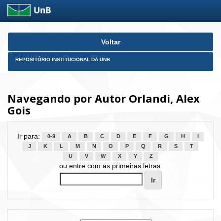
Skip
Voltar
navigation
REPOSITÓRIO INSTITUCIONAL DA UNB
Navegando por Autor Orlandi, Alex
Gois
Ir para:
0-9
A
B
C
D
E
F
G
H
I
J
K
L
M
N
O
P
Q
R
S
T
U
V
W
X
Y
Z
ou entre com as primeiras letras: