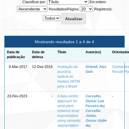
Classificar por:
Em ordem:
Resultados/Página
Registro(s):
Mostrando resultados 1 a 4 de 4
Data de
Data de
Título
Autor(es)
Orientado
publicação
defesa
6-Mar-2017
12-Dez-2016
Avaliação da
Orlandi, Alex
Guimarães
acurácia
Gois
Renato Fo
vertical do
modelo SRTM
para o Brasil
23-Fev-2023
-
A data-centric
Carvalho,
-
approach for
Osmar Luiz
wind plant
Ferreira de
;
instance-level
Carvalho
segmentation
Júnior,
using semantic
Osmar Abílio
segmentation
de
;