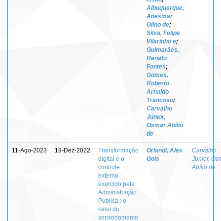
Albuquerque,
Anesmar
Olino de
;
Silva, Felipe
Vilarinho e
;
Guimarães,
Renato
Fontes
;
Gomes,
Roberto
Arnaldo
Trancoso
;
Carvalho
Júnior,
Osmar Abílio
de
11-Ago-2023
19-Dez-2022
Transformação
Orlandi, Alex
Carvalho
digital e o
Gois
Júnior, Os
controle
Abílio de
externo
exercido pela
Administração
Pública : o
caso do
sensoriamento