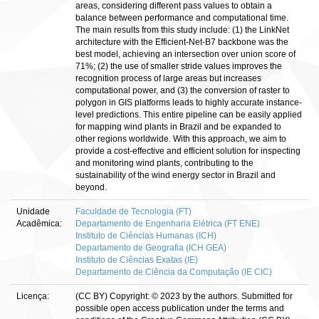
areas, considering different pass values to obtain a
balance between performance and computational time.
The main results from this study include: (1) the LinkNet
architecture with the Efficient-Net-B7 backbone was the
best model, achieving an intersection over union score of
71%; (2) the use of smaller stride values improves the
recognition process of large areas but increases
computational power, and (3) the conversion of raster to
polygon in GIS platforms leads to highly accurate instance-
level predictions. This entire pipeline can be easily applied
for mapping wind plants in Brazil and be expanded to
other regions worldwide. With this approach, we aim to
provide a cost-effective and efficient solution for inspecting
and monitoring wind plants, contributing to the
sustainability of the wind energy sector in Brazil and
beyond.
Unidade
Faculdade de Tecnologia (FT)
Acadêmica:
Departamento de Engenharia Elétrica (FT ENE)
Instituto de Ciências Humanas (ICH)
Departamento de Geografia (ICH GEA)
Instituto de Ciências Exatas (IE)
Departamento de Ciência da Computação (IE CIC)
Licença:
(CC BY) Copyright: © 2023 by the authors. Submitted for
possible open access publication under the terms and