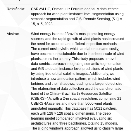
Referência:
CARVALHO, Osmar Luiz Ferreira deet al. A data-centric
approach for wind plant instance-level segmentation using
semantic segmentation and GIS. Remote Sensing, [S.l.], v.
15, n. 5, 2023.
Abstract:
Wind energy is one of Brazil’s most promising energy
sources, and the rapid growth of wind plants has increased
the need for accurate and efficient inspection methods.
The current onsite visits, which are laborious and costly,
have become unsustainable due to the sheer scale of wind
plants across the country. This study proposes a novel
data-centric approach integrating semantic segmentation
and GIS to obtain instance-level predictions of wind plants
by using free orbital satellite images. Additionally, we
introduce a new annotation pattern, which includes wind
turbines and their shadows, leading to a larger object size.
The elaboration of data collection used the panchromatic
band of the China–Brazil Earth Resources Satellite
(CBERS) 4A, with a 2-m spatial resolution, comprising 21
CBERS 4A scenes and more than 5000 wind plants
annotated manually. This database has 5021 patches,
each with 128 × 128 spatial dimensions. The deep
learning model comparison involved evaluating six
architectures and three backbones, totaling 15 models.
The sliding windows approach allowed us to classify large