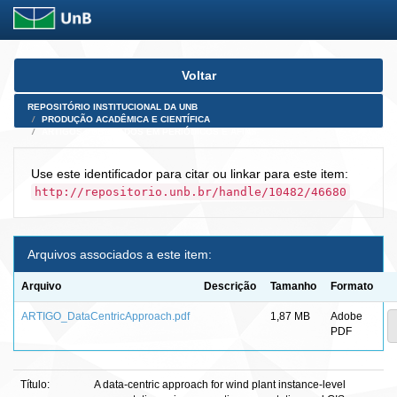
Skip
Voltar
navigation
REPOSITÓRIO INSTITUCIONAL DA UNB
PRODUÇÃO ACADÊMICA E CIENTÍFICA
ARTIGOS PUBLICADOS EM PERIÓDICOS E AFINS
Use este identificador para citar ou linkar para este item:
http://repositorio.unb.br/handle/10482/46680
Arquivos associados a este item:
Arquivo
Descrição
Tamanho
Formato
ARTIGO_DataCentricApproach.pdf
1,87 MB
Adobe
PDF
Título:
A data-centric approach for wind plant instance-level