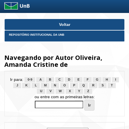
Skip
Voltar
navigation
REPOSITÓRIO INSTITUCIONAL DA UNB
Navegando por Autor Oliveira,
Amanda Cristine de
Ir para:
0-9
A
B
C
D
E
F
G
H
I
J
K
L
M
N
O
P
Q
R
S
T
U
V
W
X
Y
Z
ou entre com as primeiras letras: