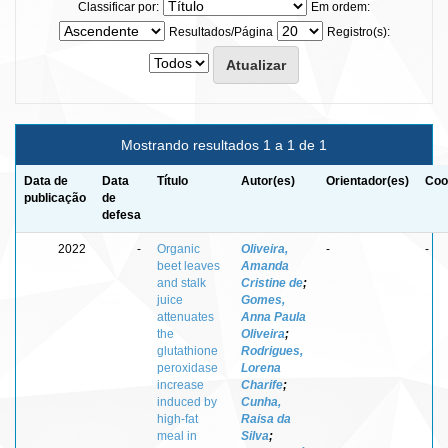
Classificar por:
Em ordem:
Resultados/Página
Registro(s):
Mostrando resultados 1 a 1 de 1
Data de
Data
Título
Autor(es)
Orientador(es)
Coo
publicação
de
defesa
2022
-
Organic
Oliveira,
-
-
beet leaves
Amanda
and stalk
Cristine de
;
juice
Gomes,
attenuates
Anna Paula
the
Oliveira
;
glutathione
Rodrigues,
peroxidase
Lorena
increase
Charife
;
induced by
Cunha,
high-fat
Raisa da
meal in
Silva
;