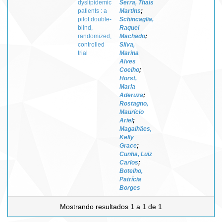
dyslipidemic
Serra, Thaís
patients : a
Martins
;
pilot double-
Schincaglia,
blind,
Raquel
randomized,
Machado
;
controlled
Silva,
trial
Marina
Alves
Coelho
;
Horst,
Maria
Aderuza
;
Rostagno,
Maurício
Ariel
;
Magalhães,
Kelly
Grace
;
Cunha, Luiz
Carlos
;
Botelho,
Patrícia
Borges
Mostrando resultados 1 a 1 de 1