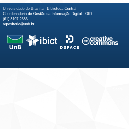
Universidade de Brasília - Biblioteca Central
Coordenadoria de Gestão da Informação Digital - GID
(61) 3107-2683
repositorio@unb.br
Fale conosco
Sobre