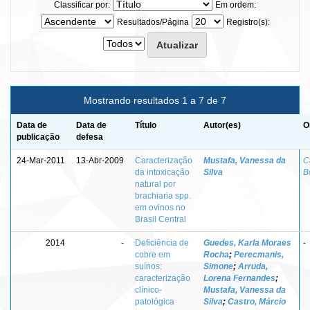
Classificar por:
Em ordem:
Resultados/Página
Registro(s):
Mostrando resultados 1 a 7 de 7
Data de
Data de
Título
Autor(es)
O
publicação
defesa
24-Mar-2011
13-Abr-2009
Caracterização
Mustafa, Vanessa da
C
da intoxicação
Silva
B
natural por
brachiaria spp.
em ovinos no
Brasil Central
2014
-
Deficiência de
Guedes, Karla Moraes
-
cobre em
Rocha
;
Perecmanis,
suínos:
Simone
;
Arruda,
caracterização
Lorena Fernandes
;
clínico-
Mustafa, Vanessa da
patológica
Silva
;
Castro, Márcio