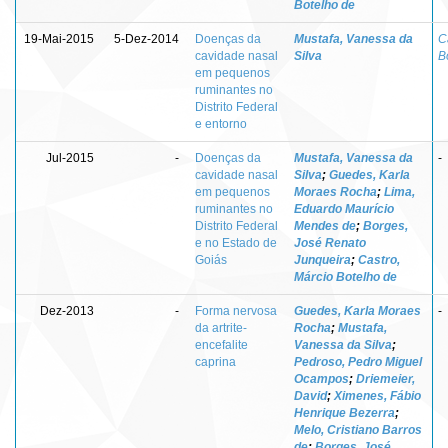
Botelho de
19-Mai-2015
5-Dez-2014
Doenças da
Mustafa, Vanessa da
C
cavidade nasal
Silva
B
em pequenos
ruminantes no
Distrito Federal
e entorno
Jul-2015
-
Doenças da
Mustafa, Vanessa da
-
cavidade nasal
Silva
;
Guedes, Karla
em pequenos
Moraes Rocha
;
Lima,
ruminantes no
Eduardo Maurício
Distrito Federal
Mendes de
;
Borges,
e no Estado de
José Renato
Goiás
Junqueira
;
Castro,
Márcio Botelho de
Dez-2013
-
Forma nervosa
Guedes, Karla Moraes
-
da artrite-
Rocha
;
Mustafa,
encefalite
Vanessa da Silva
;
caprina
Pedroso, Pedro Miguel
Ocampos
;
Driemeier,
David
;
Ximenes, Fábio
Henrique Bezerra
;
Melo, Cristiano Barros
de
;
Borges, José