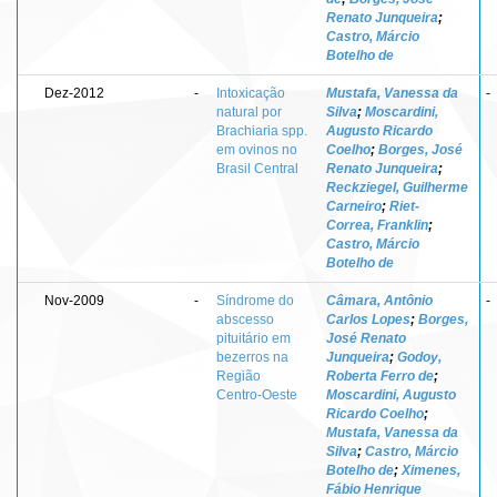
Renato Junqueira
;
Castro, Márcio
Botelho de
Dez-2012
-
Intoxicação
Mustafa, Vanessa da
-
natural por
Silva
;
Moscardini,
Brachiaria spp.
Augusto Ricardo
em ovinos no
Coelho
;
Borges, José
Brasil Central
Renato Junqueira
;
Reckziegel, Guilherme
Carneiro
;
Riet-
Correa, Franklin
;
Castro, Márcio
Botelho de
Nov-2009
-
Síndrome do
Câmara, Antônio
-
abscesso
Carlos Lopes
;
Borges,
pituitário em
José Renato
bezerros na
Junqueira
;
Godoy,
Região
Roberta Ferro de
;
Centro-Oeste
Moscardini, Augusto
Ricardo Coelho
;
Mustafa, Vanessa da
Silva
;
Castro, Márcio
Botelho de
;
Ximenes,
Fábio Henrique