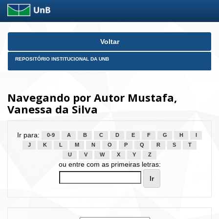
Skip
Voltar
navigation
REPOSITÓRIO INSTITUCIONAL DA UNB
Navegando por Autor Mustafa,
Vanessa da Silva
Ir para:
0-9
A
B
C
D
E
F
G
H
I
J
K
L
M
N
O
P
Q
R
S
T
U
V
W
X
Y
Z
ou entre com as primeiras letras: