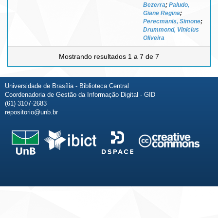
Bezerra
;
Paludo,
Giane Regina
;
Perecmanis, Simone
;
Drummond, Vinicius
Oliveira
Mostrando resultados 1 a 7 de 7
Universidade de Brasília - Biblioteca Central
Coordenadoria de Gestão da Informação Digital - GID
(61) 3107-2683
repositorio@unb.br
Fale conosco