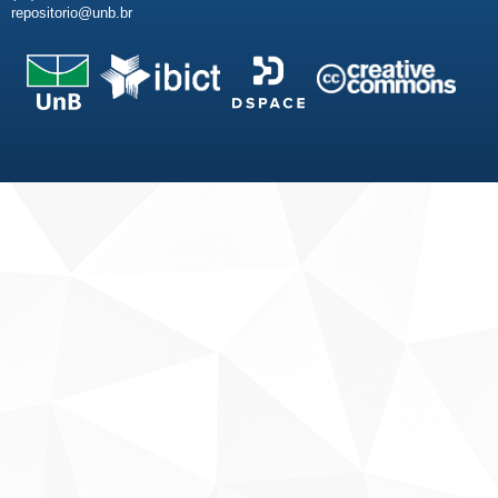
repositorio@unb.br
Fale conosco
Sobre