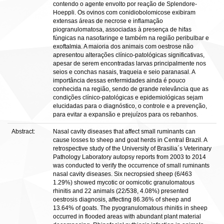
contendo o agente envolto por reação de Splendore-
Hoeppli. Os ovinos com conidiobolomicose exibiram
extensas áreas de necrose e inflamação
piogranulomatosa, associadas à presença de hifas
fúngicas na nasofaringe e também na região peribulbar e
exoftalmia. A maioria dos animais com oestrose não
apresentou alterações clínico-patológicas significativas,
apesar de serem encontradas larvas principalmente nos
seios e conchas nasais, traqueia e seio paranasal. A
importância dessas enfermidades ainda é pouco
conhecida na região, sendo de grande relevância que as
condições clínico-patológicas e epidemiológicas sejam
elucidadas para o diagnóstico, o controle e a prevenção,
para evitar a expansão e prejuízos para os rebanhos.
Abstract:
Nasal cavity diseases that affect small ruminants can
cause losses to sheep and goat herds in Central Brazil. A
retrospective study of the University of Brasilia´s Veterinary
Pathology Laboratory autopsy reports from 2003 to 2014
was conducted to verify the occurrence of small ruminants
nasal cavity diseases. Six necropsied sheep (6/463
1.29%) showed mycotic or oomicotic granulomatous
rhinitis and 22 animals (22/538, 4.08%) presented
oestrosis diagnosis, affecting 86.36% of sheep and
13.64% of goats. The pyogranulomatous rhinitis in sheep
occurred in flooded areas with abundant plant material