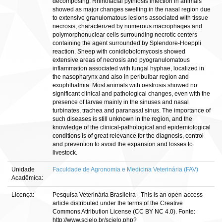
decomposing. Rhinofacial pythiosis infection in animals
showed as major changes swelling in the nasal region due
to extensive granulomatous lesions associated with tissue
necrosis, characterized by numerous macrophages and
polymorphonuclear cells surrounding necrotic centers
containing the agent surrounded by Splendore-Hoeppli
reaction. Sheep with conidiobolomycosis showed
extensive areas of necrosis and pyogranulomatous
inflammation associated with fungal hyphae, localized in
the nasopharynx and also in peribulbar region and
exophthalmia. Most animals with oestrosis showed no
significant clinical and pathological changes, even with the
presence of larvae mainly in the sinuses and nasal
turbinates, trachea and paranasal sinus. The importance of
such diseases is still unknown in the region, and the
knowledge of the clinical-pathological and epidemiological
conditions is of great relevance for the diagnosis, control
and prevention to avoid the expansion and losses to
livestock.
Unidade
Faculdade de Agronomia e Medicina Veterinária (FAV)
Acadêmica:
Licença:
Pesquisa Veterinária Brasileira - This is an open-access
article distributed under the terms of the Creative
Commons Attribution License (CC BY NC 4.0). Fonte:
http://www.scielo.br/scielo.php?