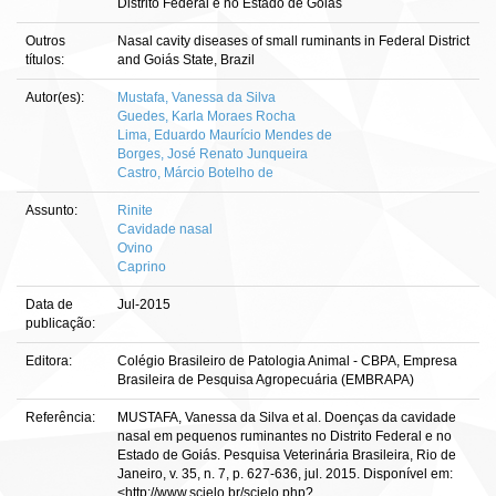
Distrito Federal e no Estado de Goiás
Outros
Nasal cavity diseases of small ruminants in Federal District
títulos:
and Goiás State, Brazil
Autor(es):
Mustafa, Vanessa da Silva
Guedes, Karla Moraes Rocha
Lima, Eduardo Maurício Mendes de
Borges, José Renato Junqueira
Castro, Márcio Botelho de
Assunto:
Rinite
Cavidade nasal
Ovino
Caprino
Data de
Jul-2015
publicação:
Editora:
Colégio Brasileiro de Patologia Animal - CBPA, Empresa
Brasileira de Pesquisa Agropecuária (EMBRAPA)
Referência:
MUSTAFA, Vanessa da Silva et al. Doenças da cavidade
nasal em pequenos ruminantes no Distrito Federal e no
Estado de Goiás. Pesquisa Veterinária Brasileira, Rio de
Janeiro, v. 35, n. 7, p. 627-636, jul. 2015. Disponível em:
<http://www.scielo.br/scielo.php?