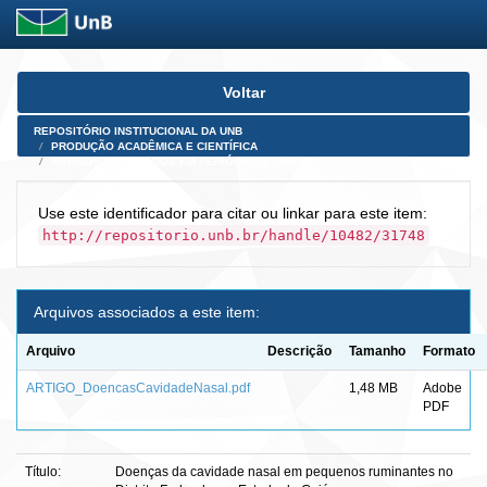
Skip
Voltar
navigation
REPOSITÓRIO INSTITUCIONAL DA UNB
PRODUÇÃO ACADÊMICA E CIENTÍFICA
ARTIGOS PUBLICADOS EM PERIÓDICOS E AFINS
Use este identificador para citar ou linkar para este item:
http://repositorio.unb.br/handle/10482/31748
Arquivos associados a este item:
Arquivo
Descrição
Tamanho
Formato
ARTIGO_DoencasCavidadeNasal.pdf
1,48 MB
Adobe
PDF
Título:
Doenças da cavidade nasal em pequenos ruminantes no