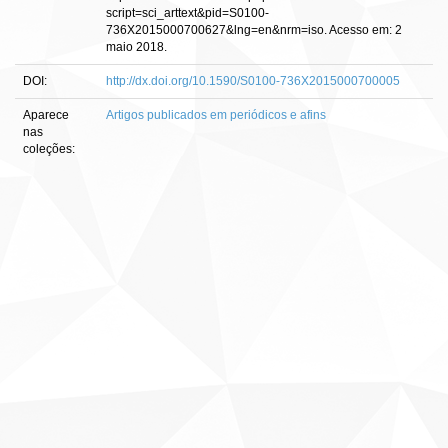
script=sci_arttext&pid=S0100-
736X2015000700627&lng=en&nrm=iso. Acesso em: 2
maio 2018.
DOI:
http://dx.doi.org/10.1590/S0100-736X2015000700005
Aparece
Artigos publicados em periódicos e afins
nas
coleções: