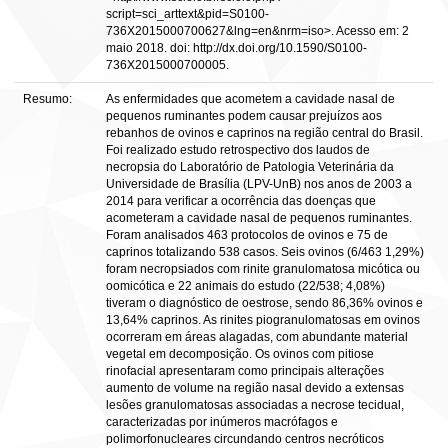
script=sci_arttext&pid=S0100-
736X2015000700627&lng=en&nrm=iso>. Acesso em: 2
maio 2018. doi: http://dx.doi.org/10.1590/S0100-
736X2015000700005.
Resumo:
As enfermidades que acometem a cavidade nasal de
pequenos ruminantes podem causar prejuízos aos
rebanhos de ovinos e caprinos na região central do Brasil.
Foi realizado estudo retrospectivo dos laudos de
necropsia do Laboratório de Patologia Veterinária da
Universidade de Brasília (LPV-UnB) nos anos de 2003 a
2014 para verificar a ocorrência das doenças que
acometeram a cavidade nasal de pequenos ruminantes.
Foram analisados 463 protocolos de ovinos e 75 de
caprinos totalizando 538 casos. Seis ovinos (6/463 1,29%)
foram necropsiados com rinite granulomatosa micótica ou
oomicótica e 22 animais do estudo (22/538; 4,08%)
tiveram o diagnóstico de oestrose, sendo 86,36% ovinos e
13,64% caprinos. As rinites piogranulomatosas em ovinos
ocorreram em áreas alagadas, com abundante material
vegetal em decomposição. Os ovinos com pitiose
rinofacial apresentaram como principais alterações
aumento de volume na região nasal devido a extensas
lesões granulomatosas associadas a necrose tecidual,
caracterizadas por inúmeros macrófagos e
polimorfonucleares circundando centros necróticos