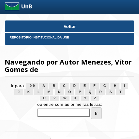
Skip
Voltar
navigation
REPOSITÓRIO INSTITUCIONAL DA UNB
Navegando por Autor Menezes, Vítor
Gomes de
Ir para:
0-9
A
B
C
D
E
F
G
H
I
J
K
L
M
N
O
P
Q
R
S
T
U
V
W
X
Y
Z
ou entre com as primeiras letras: