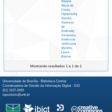
Rejane
Maria da
Costa,
Figueiredo
;
Soares,
Vanessa
de
Andrade
;
Cerqueira,
Anderson
Jefferson
;
Martins,
Laura
Barros
Mostrando resultados 1 a 1 de 1
Universidade de Brasília - Biblioteca Central
Coordenadoria de Gestão da Informação Digital - GID
(61) 3107-2683
repositorio@unb.br