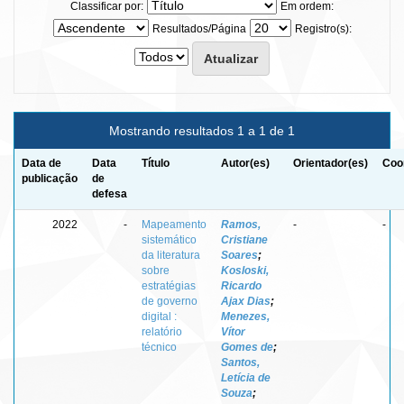
Classificar por:
Em ordem:
Resultados/Página
Registro(s):
Mostrando resultados 1 a 1 de 1
Data de
Data
Título
Autor(es)
Orientador(es)
Coo
publicação
de
defesa
2022
-
Mapeamento
Ramos,
-
-
sistemático
Cristiane
da literatura
Soares
;
sobre
Kosloski,
estratégias
Ricardo
de governo
Ajax Dias
;
digital :
Menezes,
relatório
Vítor
técnico
Gomes de
;
Santos,
Letícia de
Souza
;