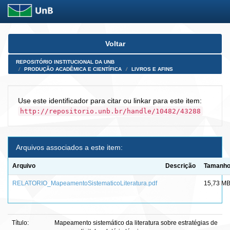
Skip
Voltar
navigation
REPOSITÓRIO INSTITUCIONAL DA UNB
PRODUÇÃO ACADÊMICA E CIENTÍFICA
LIVROS E AFINS
Use este identificador para citar ou linkar para este item:
http://repositorio.unb.br/handle/10482/43288
Arquivos associados a este item:
Arquivo
Descrição
Tamanh
RELATORIO_MapeamentoSistematicoLiteratura.pdf
15,73 M
Título:
Mapeamento sistemático da literatura sobre estratégias de