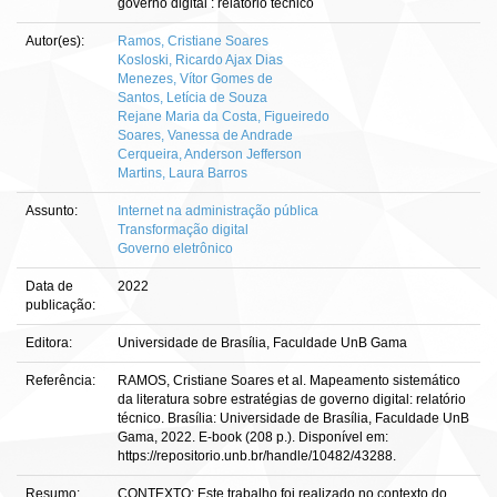
governo digital : relatório técnico
Autor(es):
Ramos, Cristiane Soares
Kosloski, Ricardo Ajax Dias
Menezes, Vítor Gomes de
Santos, Letícia de Souza
Rejane Maria da Costa, Figueiredo
Soares, Vanessa de Andrade
Cerqueira, Anderson Jefferson
Martins, Laura Barros
Assunto:
Internet na administração pública
Transformação digital
Governo eletrônico
Data de
2022
publicação:
Editora:
Universidade de Brasília, Faculdade UnB Gama
Referência:
RAMOS, Cristiane Soares et al. Mapeamento sistemático
da literatura sobre estratégias de governo digital: relatório
técnico. Brasília: Universidade de Brasília, Faculdade UnB
Gama, 2022. E-book (208 p.). Disponível em:
https://repositorio.unb.br/handle/10482/43288.
Resumo:
CONTEXTO: Este trabalho foi realizado no contexto do