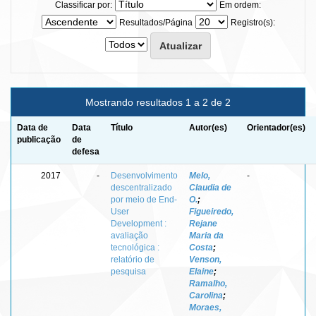
Classificar por:
Em ordem:
Resultados/Página
Registro(s):
Mostrando resultados 1 a 2 de 2
Data de
Data
Título
Autor(es)
Orientador(es)
publicação
de
defesa
2017
-
Desenvolvimento
Melo,
-
descentralizado
Claudia de
por meio de End-
O.
;
User
Figueiredo,
Development :
Rejane
avaliação
Maria da
tecnológica :
Costa
;
relatório de
Venson,
pesquisa
Elaine
;
Ramalho,
Carolina
;
Moraes,