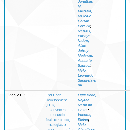
Jonathan
M.
;
Ferreira,
Marcelo
Herton
Pereira
;
Martins,
Parley
;
Nobre,
Allan
Jefrey
;
Modesto,
Augusto
Samuel
;
Melo,
Leonardo
Sagmeister
de
Ago-2017
-
End-User
Figueiredo,
-
Development
Rejane
(EUD) :
Maria da
desenvolvimento
Costa
;
pelo usuário
Venson,
final: conceitos,
Elaine
;
estratégias e
Melo,
casos de adoção
Claudia de