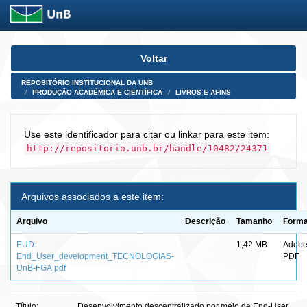
Skip
Voltar
navigation
REPOSITÓRIO INSTITUCIONAL DA UNB
PRODUÇÃO ACADÊMICA E CIENTÍFICA
LIVROS E AFINS
Use este identificador para citar ou linkar para este item:
http://repositorio.unb.br/handle/10482/24371
Arquivos associados a este item:
Arquivo
Descrição
Tamanho
Forma
EUD-
1,42 MB
Adob
End_User_development_TECNOLOGIAS-
PDF
UnB-FGA.pdf
Título:
Desenvolvimento descentralizado por meio de End-User