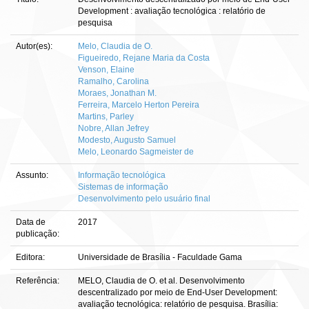
Development : avaliação tecnológica : relatório de
pesquisa
Autor(es):
Melo, Claudia de O.
Figueiredo, Rejane Maria da Costa
Venson, Elaine
Ramalho, Carolina
Moraes, Jonathan M.
Ferreira, Marcelo Herton Pereira
Martins, Parley
Nobre, Allan Jefrey
Modesto, Augusto Samuel
Melo, Leonardo Sagmeister de
Assunto:
Informação tecnológica
Sistemas de informação
Desenvolvimento pelo usuário final
Data de
2017
publicação:
Editora:
Universidade de Brasília - Faculdade Gama
Referência:
MELO, Claudia de O. et al. Desenvolvimento
descentralizado por meio de End-User Development:
avaliação tecnológica: relatório de pesquisa. Brasília: