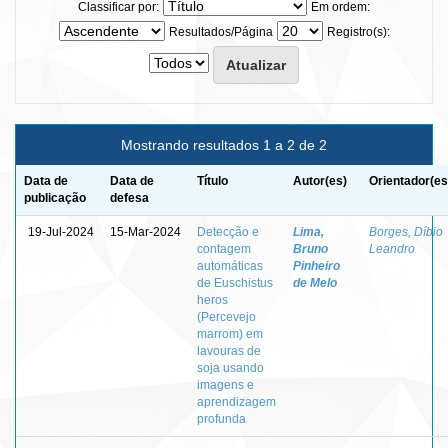
Classificar por:
Em ordem:
Resultados/Página
Registro(s):
Mostrando resultados 1 a 2 de 2
Data de
Data de
Título
Autor(es)
Orientador(es
publicação
defesa
19-Jul-2024
15-Mar-2024
Detecção e
Lima,
Borges, Díbio
contagem
Bruno
Leandro
automáticas
Pinheiro
de Euschistus
de Melo
heros
(Percevejo
marrom) em
lavouras de
soja usando
imagens e
aprendizagem
profunda