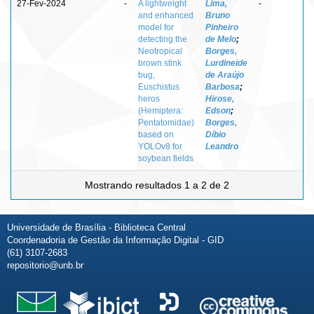
27-Fev-2024
-
A lightweight
Lima,
-
and enhanced
Bruno
model for
Pinheiro
detecting the
de Melo
;
Neotropical
Borges,
brown stink
Lurdineide
bug,
de Araújo
Euschistus
Barbosa
;
heros
Hirose,
(Hemiptera:
Edson
;
Pentatomidae)
Borges,
based on
Díbio
YOLOv8 for
Leandro
soybean fields
Mostrando resultados 1 a 2 de 2
Universidade de Brasília - Biblioteca Central
Coordenadoria de Gestão da Informação Digital - GID
(61) 3107-2683
repositorio@unb.br