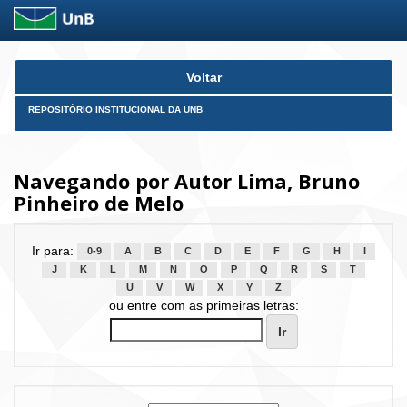
Skip
Voltar
navigation
REPOSITÓRIO INSTITUCIONAL DA UNB
Navegando por Autor Lima, Bruno
Pinheiro de Melo
Ir para:
0-9
A
B
C
D
E
F
G
H
I
J
K
L
M
N
O
P
Q
R
S
T
U
V
W
X
Y
Z
ou entre com as primeiras letras: