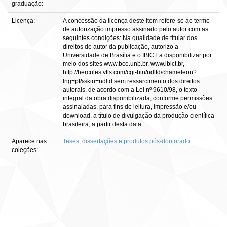
graduação:
Licença:
A concessão da licença deste item refere-se ao termo
de autorização impresso assinado pelo autor com as
seguintes condições: Na qualidade de titular dos
direitos de autor da publicação, autorizo a
Universidade de Brasília e o IBICT a disponibilizar por
meio dos sites www.bce.unb.br, www.ibict.br,
http://hercules.vtls.com/cgi-bin/ndltd/chameleon?
lng=pt&skin=ndltd sem ressarcimento dos direitos
autorais, de acordo com a Lei nº 9610/98, o texto
integral da obra disponibilizada, conforme permissões
assinaladas, para fins de leitura, impressão e/ou
download, a título de divulgação da produção científica
brasileira, a partir desta data.
Aparece nas
Teses, dissertações e produtos pós-doutorado
coleções: