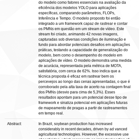
do modelo como fatores essenciais na avaliação da
eficiência dos modelos YOLO para aplicações
específicas, comparando parâmetros, FLOPs,
Inferência e Tempo. O modelo proposto foi então
integrado a um framework capaz de rastrear e contar
os PMNs em questão em um stream de vídeo. Este
stream foi criado, animando 42 novas imagens,
capturadas sob diversas condições de iluminação e
fundo para abordar potenciais desafios em aplicações
práticas, testando a capacidade de generalização do
modelo, bem como o desempenho do modelo em
aplicações de vídeo. O modelo demonstra uma medida
de acurácia, representada pela métrica de MOTA,
satisfatória, com cerca de 62%. Isso indica que a
técnica proposta é eficaz em rastrear bem os
percevejos ao longo das cenas apresentadas, o que é
corroborado pela alta taxa de acerto na contagem final
dos PMNs (desvio para cima de 5,3%). Esses
resultados apontam para um potencial desse tipo de
framework e sinaliza potencial em aplicações futuras
de mapeamento de pragas a partir de rastreamentos
em tempo real.
Abstract:
In Brazil, soybean production has increased
considerably in recent decades, driven by ad vanced
agricultural technologies. However, the excessive use