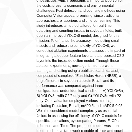
of pesticides, which represents an important portion of
the costs, presents economic and environmental
challenges. Pest detection and counting methods using
Computer Vision appear promising, since traditional
approaches are laborious and time-consuming. This
study introduces a method tailored for real-time
detecting and counting insects in soybean fields, built
upon an improved YOLOv8 model, designed for this
mission. To enhance the accuracy in detecting small
insects and reduce the complexity of YOLOv8, we
conducted ablation experiments to assess the impact of
integrating a deeper feature level and a proposed C2f2
layer into the insect detection model. Through these
ablation experiments, new algorithm underwent
training and testing using a public research dataset,
composed of samples of Euschistus Heros (NBSB), a
bug of interest in soybean crops in Brazil, and its
performance was compared against three
configurations under identical conditions: A) YOLOv8n,
B) YOLOv8n with C2f2 only and C) YOLOv8n with P2
only. Our evaluation employed various metrics,
including Precision, Recall, mAP0.5 and mAP0.5-0.95.
We also considered model complexity as essential
factors in assessing the efficiency of YOLO models for
specific applications, by comparing Params, FLOPs,
Inference, and Time. The proposed model was then
integrated into a framework capable of track and count