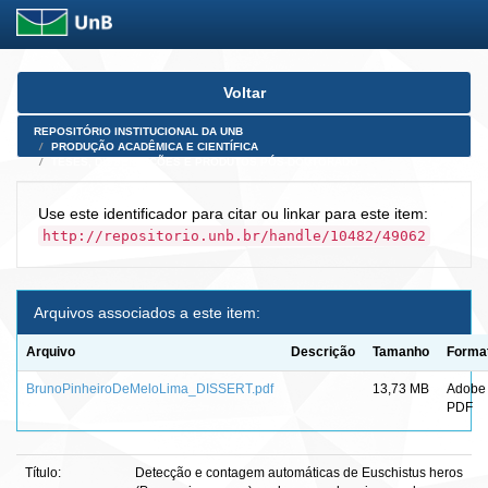
Skip
Voltar
navigation
REPOSITÓRIO INSTITUCIONAL DA UNB
PRODUÇÃO ACADÊMICA E CIENTÍFICA
TESES, DISSERTAÇÕES E PRODUTOS PÓS-DOUTORADO
Use este identificador para citar ou linkar para este item:
http://repositorio.unb.br/handle/10482/49062
Arquivos associados a este item:
Arquivo
Descrição
Tamanho
Forma
BrunoPinheiroDeMeloLima_DISSERT.pdf
13,73 MB
Adobe
PDF
Título:
Detecção e contagem automáticas de Euschistus heros