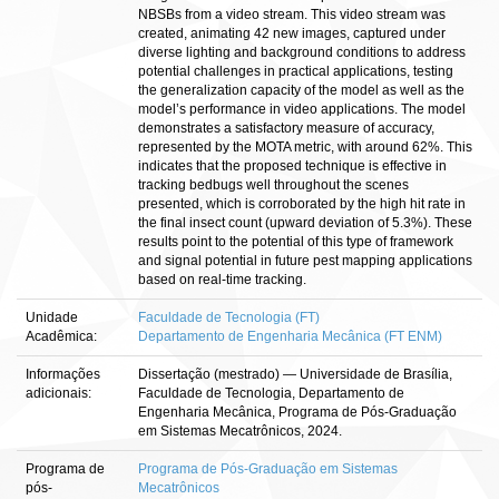
NBSBs from a video stream. This video stream was
created, animating 42 new images, captured under
diverse lighting and background conditions to address
potential challenges in practical applications, testing
the generalization capacity of the model as well as the
model’s performance in video applications. The model
demonstrates a satisfactory measure of accuracy,
represented by the MOTA metric, with around 62%. This
indicates that the proposed technique is effective in
tracking bedbugs well throughout the scenes
presented, which is corroborated by the high hit rate in
the final insect count (upward deviation of 5.3%). These
results point to the potential of this type of framework
and signal potential in future pest mapping applications
based on real-time tracking.
Unidade
Faculdade de Tecnologia (FT)
Acadêmica:
Departamento de Engenharia Mecânica (FT ENM)
Informações
Dissertação (mestrado) — Universidade de Brasília,
adicionais:
Faculdade de Tecnologia, Departamento de
Engenharia Mecânica, Programa de Pós-Graduação
em Sistemas Mecatrônicos, 2024.
Programa de
Programa de Pós-Graduação em Sistemas
pós-
Mecatrônicos