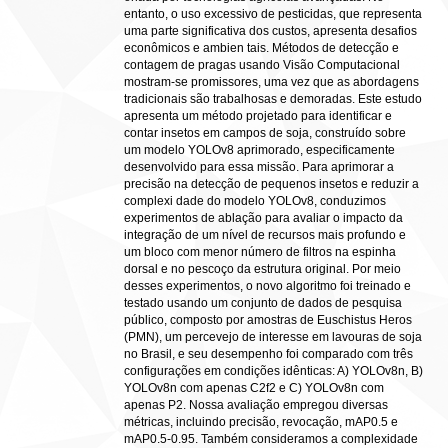
entanto, o uso excessivo de pesticidas, que representa
uma parte significativa dos custos, apresenta desafios
econômicos e ambien tais. Métodos de detecção e
contagem de pragas usando Visão Computacional
mostram-se promissores, uma vez que as abordagens
tradicionais são trabalhosas e demoradas. Este estudo
apresenta um método projetado para identificar e
contar insetos em campos de soja, construído sobre
um modelo YOLOv8 aprimorado, especificamente
desenvolvido para essa missão. Para aprimorar a
precisão na detecção de pequenos insetos e reduzir a
complexi dade do modelo YOLOv8, conduzimos
experimentos de ablação para avaliar o impacto da
integração de um nível de recursos mais profundo e
um bloco com menor número de filtros na espinha
dorsal e no pescoço da estrutura original. Por meio
desses experimentos, o novo algoritmo foi treinado e
testado usando um conjunto de dados de pesquisa
público, composto por amostras de Euschistus Heros
(PMN), um percevejo de interesse em lavouras de soja
no Brasil, e seu desempenho foi comparado com três
configurações em condições idênticas: A) YOLOv8n, B)
YOLOv8n com apenas C2f2 e C) YOLOv8n com
apenas P2. Nossa avaliação empregou diversas
métricas, incluindo precisão, revocação, mAP0.5 e
mAP0.5-0.95. Também consideramos a complexidade