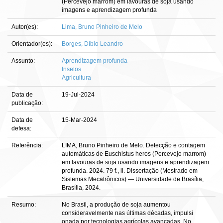
(Percevejo marrom) em lavouras de soja usando
imagens e aprendizagem profunda
Autor(es):
Lima, Bruno Pinheiro de Melo
Orientador(es):
Borges, Díbio Leandro
Assunto:
Aprendizagem profunda
Insetos
Agricultura
Data de
19-Jul-2024
publicação:
Data de
15-Mar-2024
defesa:
Referência:
LIMA, Bruno Pinheiro de Melo. Detecção e contagem
automáticas de Euschistus heros (Percevejo marrom)
em lavouras de soja usando imagens e aprendizagem
profunda. 2024. 79 f., il. Dissertação (Mestrado em
Sistemas Mecatrônicos) — Universidade de Brasília,
Brasília, 2024.
Resumo:
No Brasil, a produção de soja aumentou
consideravelmente nas últimas décadas, impulsi
onada por tecnologias agrícolas avançadas. No