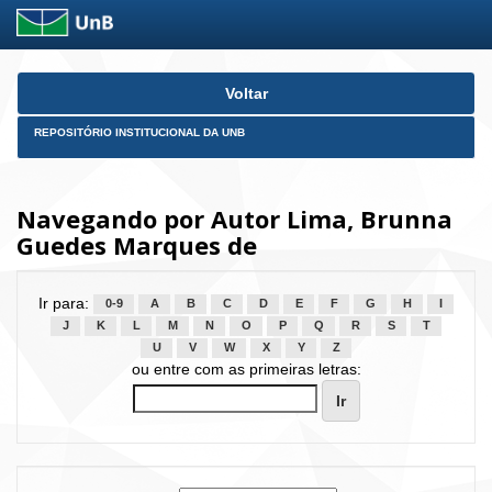
Skip
Voltar
navigation
REPOSITÓRIO INSTITUCIONAL DA UNB
Navegando por Autor Lima, Brunna
Guedes Marques de
Ir para:
0-9
A
B
C
D
E
F
G
H
I
J
K
L
M
N
O
P
Q
R
S
T
U
V
W
X
Y
Z
ou entre com as primeiras letras: