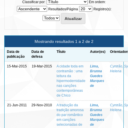
Classificar por:
Em ordem:
Resultados/Página
Registro(s):
Mostrando resultados 1 a 2 de 2
Data de
Data de
Título
Autor(es)
Orientador
publicação
defesa
15-Mai-2015
19-Mar-2015
A cidade toda em
Lima,
Cyntrão, Sy
contramão : uma
Brunna
Helena
leitura da
Guedes
hipermodernidade
Marques
nas canções
de
contemporâneas
de Chico
21-Jun-2011
29-Nov-2010
A tradução da
Lima,
Cyntrão, Sy
tradição amorosa
Brunna
Helena
do par romântico
Guedes
em canções
Marques
selecionadas de
de