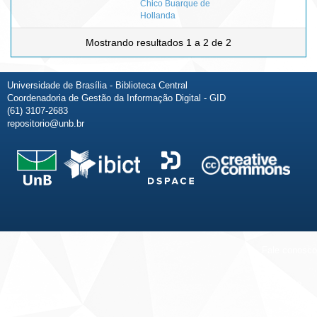
Chico Buarque de
Hollanda
Mostrando resultados 1 a 2 de 2
Universidade de Brasília - Biblioteca Central
Coordenadoria de Gestão da Informação Digital - GID
(61) 3107-2683
repositorio@unb.br
Fale conosco
Sobre