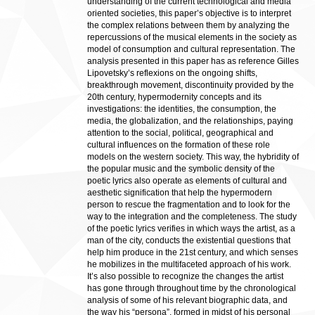
understanding of the current technological and media
oriented societies, this paper’s objective is to interpret
the complex relations between them by analyzing the
repercussions of the musical elements in the society as
model of consumption and cultural representation. The
analysis presented in this paper has as reference Gilles
Lipovetsky’s reflexions on the ongoing shifts,
breakthrough movement, discontinuity provided by the
20th century, hypermodernity concepts and its
investigations: the identities, the consumption, the
media, the globalization, and the relationships, paying
attention to the social, political, geographical and
cultural influences on the formation of these role
models on the western society. This way, the hybridity of
the popular music and the symbolic density of the
poetic lyrics also operate as elements of cultural and
aesthetic signification that help the hypermodern
person to rescue the fragmentation and to look for the
way to the integration and the completeness. The study
of the poetic lyrics verifies in which ways the artist, as a
man of the city, conducts the existential questions that
help him produce in the 21st century, and which senses
he mobilizes in the multifaceted approach of his work.
It’s also possible to recognize the changes the artist
has gone through throughout time by the chronological
analysis of some of his relevant biographic data, and
the way his “persona”, formed in midst of his personal