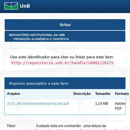
Skip
Voltar
navigation
REPOSITÓRIO INSTITUCIONAL DA UNB
PRODUÇÃO ACADÊMICA E CIENTÍFICA
TESES, DISSERTAÇÕES E PRODUTOS PÓS-DOUTORADO
Use este identificador para citar ou linkar para este item:
http://repositorio.unb.br/handle/10482/18175
Arquivos associados a este item:
Arquivo
Descrição
Tamanho
Formato
2015_BrunnaGuedesMarquesLima.pdf
1,19 MB
Adobe
PDF
Título:
A cidade toda em contramão : uma leitura da