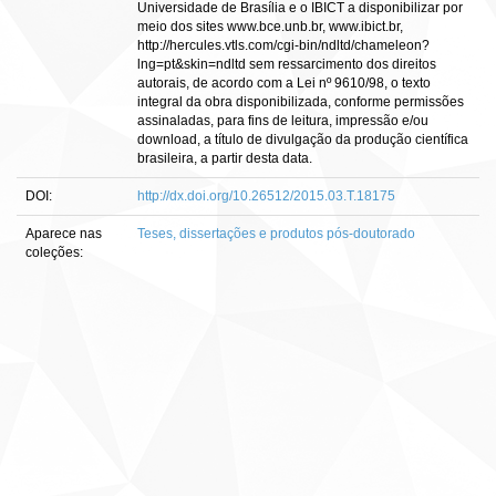
Universidade de Brasília e o IBICT a disponibilizar por
meio dos sites www.bce.unb.br, www.ibict.br,
http://hercules.vtls.com/cgi-bin/ndltd/chameleon?
lng=pt&skin=ndltd sem ressarcimento dos direitos
autorais, de acordo com a Lei nº 9610/98, o texto
integral da obra disponibilizada, conforme permissões
assinaladas, para fins de leitura, impressão e/ou
download, a título de divulgação da produção científica
brasileira, a partir desta data.
DOI:
http://dx.doi.org/10.26512/2015.03.T.18175
Aparece nas
Teses, dissertações e produtos pós-doutorado
coleções: