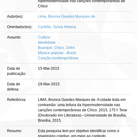
hipermodernidade nas canções contemporâneas de
Chico
Autor(es):
Lima, Brunna Guedes Marques de
Orientador(es):
Cyntrão, Sylvia Helena
Assunto:
Cultura
Identidade
Buarque, Chico, 1944-
Música popular - Brasil
Canção contemporânea
Data de
15-Mai-2015
publicação:
Data de
19-Mar-2015
defesa:
Referência:
LIMA, Brunna Guedes Marques de. A cidade toda em
contramão: uma leitura da hipermodernidade nas
canções contemporâneas de Chico. 2015. 175 f. Tese
(Doutorado em Literatura)—Universidade de Brasília,
Brasília, 2015.
Resumo:
Esta pesquisa tem por objetivo identificar como o
imaginário coletivo, em meio ao contexto