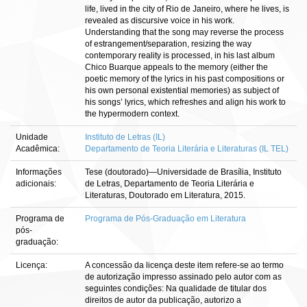
life, lived in the city of Rio de Janeiro, where he lives, is
revealed as discursive voice in his work.
Understanding that the song may reverse the process
of estrangement/separation, resizing the way
contemporary reality is processed, in his last album
Chico Buarque appeals to the memory (either the
poetic memory of the lyrics in his past compositions or
his own personal existential memories) as subject of
his songs’ lyrics, which refreshes and align his work to
the hypermodern context.
Unidade
Instituto de Letras (IL)
Acadêmica:
Departamento de Teoria Literária e Literaturas (IL TEL)
Informações
Tese (doutorado)—Universidade de Brasília, Instituto
adicionais:
de Letras, Departamento de Teoria Literária e
Literaturas, Doutorado em Literatura, 2015.
Programa de
Programa de Pós-Graduação em Literatura
pós-
graduação:
Licença:
A concessão da licença deste item refere-se ao termo
de autorização impresso assinado pelo autor com as
seguintes condições: Na qualidade de titular dos
direitos de autor da publicação, autorizo a