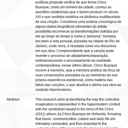
poéticas proposto verifica de que forma Chico
Buarque, como um homem da cidade, conduz as
questões existenciais que o fazem produzir no século
XXI e que sentidos mobiliza na dinâmica multifacetada
de sua criação. Considerar uma análise cronológica de
alguns dados biográficos relevantes do artista
possibilita reconhecer as transformações sofridas por
ele ao longo do tempo e como a “persona”, formada
em meio à vida pessoal, passada na cidade do Rio de
Janeiro, onde mora, é revelada como voz discursiva
em sua obra. Compreendendo que a canção pode
reverter o processo de afastamento/separação,
redimensionando o processamento da realidade
contemporânea, nesse último álbum, Chico Buarque
recorre à memória, seja a memória poética da lírica de
suas composições passadas ou as memórias da sua
própria experiência existencial, como matéria das
letras das canções, o que atualiza e alinha sua obra ao
contexto hipermoderno.
Abstract:
This research aims at identifying the way the collective
imagination is represented in the hypermodern context
with the symbolism issued in the lyrics of the Chico
(2011) album, by Chico Buarque de Hollanda. Knowing
that music, communication, culture and daily life are
intimately connected, and thus essential to the