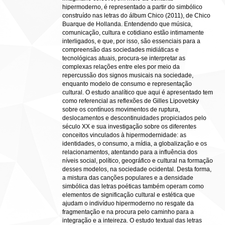
hipermoderno, é representado a partir do simbólico
construído nas letras do álbum Chico (2011), de Chico
Buarque de Hollanda. Entendendo que música,
comunicação, cultura e cotidiano estão intimamente
interligados, e que, por isso, são essenciais para a
compreensão das sociedades midiáticas e
tecnológicas atuais, procura-se interpretar as
complexas relações entre eles por meio da
repercussão dos signos musicais na sociedade,
enquanto modelo de consumo e representação
cultural. O estudo analítico que aqui é apresentado tem
como referencial as reflexões de Gilles Lipovetsky
sobre os contínuos movimentos de ruptura,
deslocamentos e descontinuidades propiciados pelo
século XX e sua investigação sobre os diferentes
conceitos vinculados à hipermodernidade: as
identidades, o consumo, a mídia, a globalização e os
relacionamentos, atentando para a influência dos
níveis social, político, geográfico e cultural na formação
desses modelos, na sociedade ocidental. Desta forma,
a mistura das canções populares e a densidade
simbólica das letras poéticas também operam como
elementos de significação cultural e estética que
ajudam o indivíduo hipermoderno no resgate da
fragmentação e na procura pelo caminho para a
integração e a inteireza. O estudo textual das letras