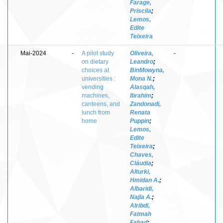
Farage,
Priscila
;
Lemos,
Edite
Teixeira
Mai-2024
-
A pilot study
Oliveira,
-
on dietary
Leandro
;
choices at
BinMowyna,
universities :
Mona N.
;
vending
Alasqah,
machines,
Ibrahim
;
canteens, and
Zandonadi,
lunch from
Renata
home
Puppin
;
Lemos,
Edite
Teixeira
;
Chaves,
Cláudia
;
Alturki,
Hmidan A.
;
Albaridi,
Najla A.
;
Alribdi,
Fatmah
Fahad
;