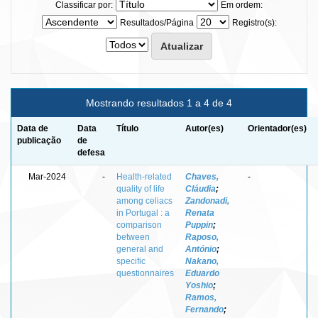
Classificar por:
Em ordem:
Resultados/Página
Registro(s):
Mostrando resultados 1 a 4 de 4
Data de
Data
Título
Autor(es)
Orientador(es)
publicação
de
defesa
Mar-2024
-
Health-related
Chaves,
-
quality of life
Cláudia
;
among celiacs
Zandonadi,
in Portugal : a
Renata
comparison
Puppin
;
between
Raposo,
general and
António
;
specific
Nakano,
questionnaires
Eduardo
Yoshio
;
Ramos,
Fernando
;