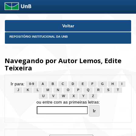
Skip
Voltar
navigation
REPOSITÓRIO INSTITUCIONAL DA UNB
Navegando por Autor Lemos, Edite
Teixeira
Ir para:
0-9
A
B
C
D
E
F
G
H
I
J
K
L
M
N
O
P
Q
R
S
T
U
V
W
X
Y
Z
ou entre com as primeiras letras: