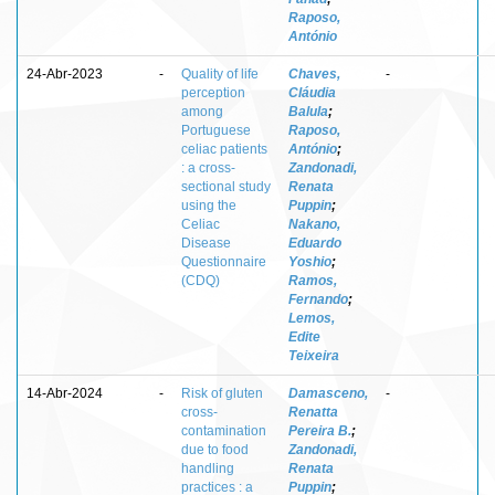
Raposo,
António
24-Abr-2023
-
Quality of life
Chaves,
-
perception
Cláudia
among
Balula
;
Portuguese
Raposo,
celiac patients
António
;
: a cross-
Zandonadi,
sectional study
Renata
using the
Puppin
;
Celiac
Nakano,
Disease
Eduardo
Questionnaire
Yoshio
;
(CDQ)
Ramos,
Fernando
;
Lemos,
Edite
Teixeira
14-Abr-2024
-
Risk of gluten
Damasceno,
-
cross-
Renatta
contamination
Pereira B.
;
due to food
Zandonadi,
handling
Renata
practices : a
Puppin
;