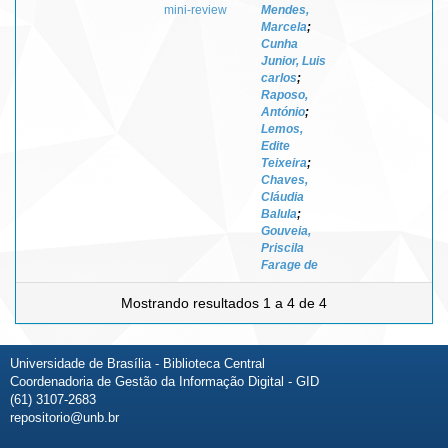
mini-review
Mendes,
Marcela
;
Cunha
Junior, Luis
carlos
;
Raposo,
António
;
Lemos,
Edite
Teixeira
;
Chaves,
Cláudia
Balula
;
Gouveia,
Priscila
Farage de
Mostrando resultados 1 a 4 de 4
Universidade de Brasília - Biblioteca Central
Coordenadoria de Gestão da Informação Digital - GID
(61) 3107-2683
repositorio@unb.br