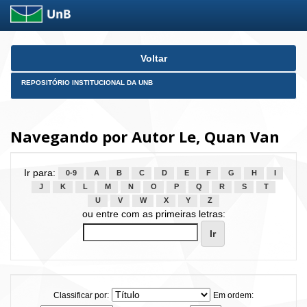
Skip
Voltar
navigation
REPOSITÓRIO INSTITUCIONAL DA UNB
Navegando por Autor Le, Quan Van
Ir para:
0-9
A
B
C
D
E
F
G
H
I
J
K
L
M
N
O
P
Q
R
S
T
U
V
W
X
Y
Z
ou entre com as primeiras letras:
Classificar por:
Em ordem: