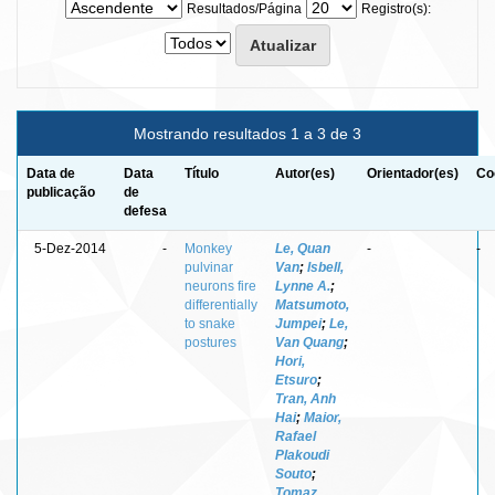
Resultados/Página
Registro(s):
Mostrando resultados 1 a 3 de 3
Data de
Data
Título
Autor(es)
Orientador(es)
Co
publicação
de
defesa
5-Dez-2014
-
Monkey
Le, Quan
-
-
pulvinar
Van
;
Isbell,
neurons fire
Lynne A.
;
differentially
Matsumoto,
to snake
Jumpei
;
Le,
postures
Van Quang
;
Hori,
Etsuro
;
Tran, Anh
Hai
;
Maior,
Rafael
Plakoudi
Souto
;
Tomaz,