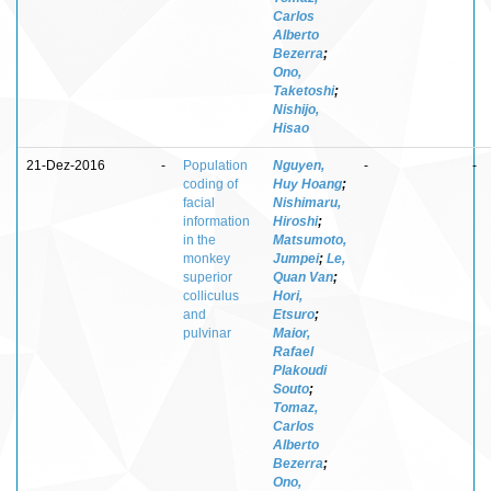
Carlos
Alberto
Bezerra
;
Ono,
Taketoshi
;
Nishijo,
Hisao
21-Dez-2016
-
Population
Nguyen,
-
-
coding of
Huy Hoang
;
facial
Nishimaru,
information
Hiroshi
;
in the
Matsumoto,
monkey
Jumpei
;
Le,
superior
Quan Van
;
colliculus
Hori,
and
Etsuro
;
pulvinar
Maior,
Rafael
Plakoudi
Souto
;
Tomaz,
Carlos
Alberto
Bezerra
;
Ono,