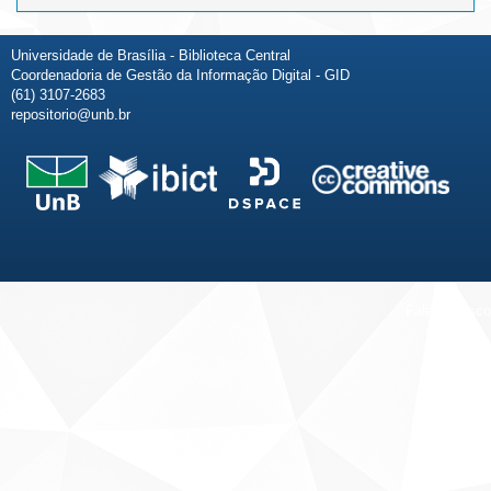
Universidade de Brasília - Biblioteca Central
Coordenadoria de Gestão da Informação Digital - GID
(61) 3107-2683
repositorio@unb.br
Fale conosco
Sobre