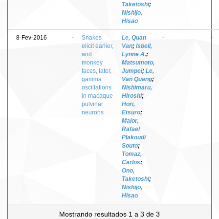
Taketoshi
;
Nishijo,
Hisao
8-Fev-2016
-
Snakes
Le, Quan
-
-
elicit earlier,
Van
;
Isbell,
and
Lynne A.
;
monkey
Matsumoto,
faces, later,
Jumpei
;
Le,
gamma
Van Quang
;
oscillations
Nishimaru,
in macaque
Hiroshi
;
pulvinar
Hori,
neurons
Etsuro
;
Maior,
Rafael
Plakoudi
Souto
;
Tomaz,
Carlos
;
Ono,
Taketoshi
;
Nishijo,
Hisao
Mostrando resultados 1 a 3 de 3