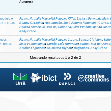
Autor(es)
 modulate
Pizato, Nathalia Marcolini Pelucio
;
Kiffer, Larissa Fernanda Melo
gy in breast
Beatriz Christina
;
Assumpção, José Antonio Fagundes
;
Correa, 
Heloisa Antoniella Braz de
;
Sant’Ana, Lívia Pimentel de
;
Ito, Mari
Kelly Grace
duces
Pizato, Nathalia Marcolini Pelucio
;
Luzete, Beatriz Christina
;
Kiff
ive breast
Melo Vasconcelos
;
Corrêa, Luís Henrique
;
Santos, Igor de Oliveir
Antônio Fagundes
;
Ito, Marina Kiyomi
;
Magalhães, Kelly Grace
Mostrando resultados 1 a 2 de 2