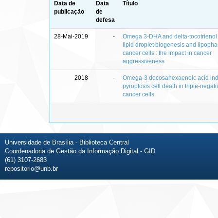
Data de
Data
Título
publicação
de
defesa
28-Mai-2019
-
Omega 3-DHA and delta-tocotrienol
lipid droplet biogenesis and lipopha
cancer cells : the impact in cancer
aggressiveness
2018
-
Omega-3 docosahexaenoic acid in
pyroptosis cell death in triple-negat
cancer cells
Universidade de Brasília - Biblioteca Central
Coordenadoria de Gestão da Informação Digital - GID
(61) 3107-2683
repositorio@unb.br