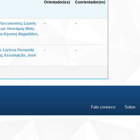
Orientador(es)
Coorientador(es)
 Vasconcelos
;
Luzete,
-
-
Luis Henrique
;
Melo,
na Kiyomi
;
Magalhães,
er, Larissa Fernanda
-
-
a
;
Assumpção, José
Fale conosco
Sobre