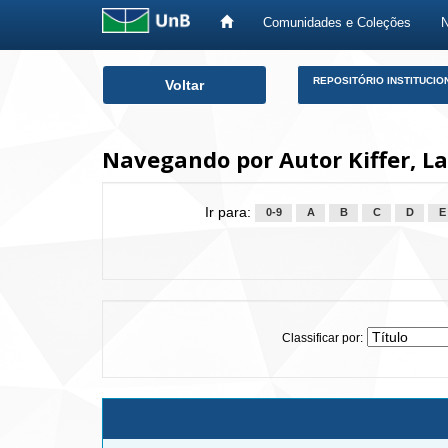
Comunidades e Coleções
Skip
REPOSITÓRIO INSTITUCIO
Voltar
navigation
Navegando por Autor Kiffer, L
Ir para:
0-9
A
B
C
D
E
Classificar por: