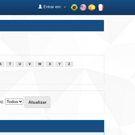
Entrar em:
S
T
U
V
W
X
Y
Z
s):