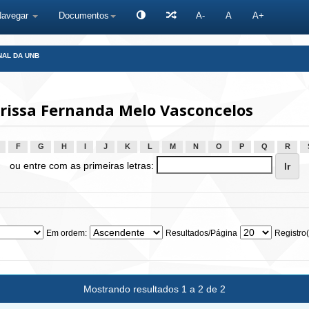
Navegar
Documentos
A-
A
A+
NAL DA UNB
arissa Fernanda Melo Vasconcelos
F
G
H
I
J
K
L
M
N
O
P
Q
R
ou entre com as primeiras letras:
Em ordem:
Resultados/Página
Registro(
Mostrando resultados 1 a 2 de 2