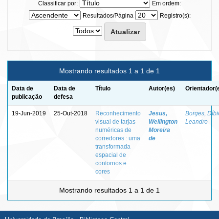
Classificar por:
Em ordem:
Resultados/Página
Registro(s):
Mostrando resultados 1 a 1 de 1
Data de
Data de
Título
Autor(es)
Orientador(
publicação
defesa
19-Jun-2019
25-Out-2018
Reconhecimento
Jesus,
Borges, Díbi
visual de tarjas
Wellington
Leandro
numéricas de
Moreira
corredores : uma
de
transformada
espacial de
contornos e
cores
Mostrando resultados 1 a 1 de 1