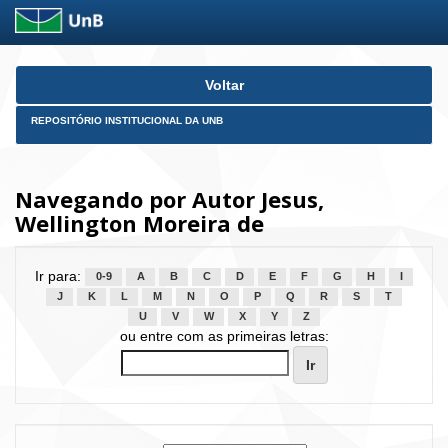
Skip
Voltar
navigation
REPOSITÓRIO INSTITUCIONAL DA UNB
Navegando por Autor Jesus,
Wellington Moreira de
Ir para:
0-9
A
B
C
D
E
F
G
H
I
J
K
L
M
N
O
P
Q
R
S
T
U
V
W
X
Y
Z
ou entre com as primeiras letras: