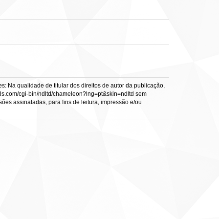
: Na qualidade de titular dos direitos de autor da publicação,
s.vtls.com/cgi-bin/ndltd/chameleon?lng=pt&skin=ndltd sem
sões assinaladas, para fins de leitura, impressão e/ou