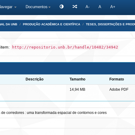
Navegar
Documentos
A-
A
A+
NAL DA UNB
PRODUÇÃO ACADÊMICA E CIENTÍFICA
TESES, DISSERTAÇÕES E PRO
 item:
http://repositorio.unb.br/handle/10482/34942
Descrição
Tamanho
Formato
14,94 MB
Adobe PDF
 de corredores : uma transformada espacial de contornos e cores