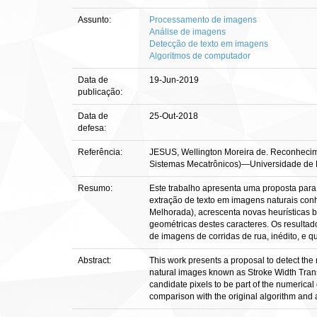
Assunto:
Processamento de imagens
Análise de imagens
Detecção de texto em imagens
Algoritmos de computador
Data de
19-Jun-2019
publicação:
Data de
25-Out-2018
defesa:
Referência:
JESUS, Wellington Moreira de. Reconhecimen
Sistemas Mecatrônicos)—Universidade de Bra
Resumo:
Este trabalho apresenta uma proposta para 
extração de texto em imagens naturais co
Melhorada), acrescenta novas heurísticas b
geométricas destes caracteres. Os resulta
de imagens de corridas de rua, inédito, e 
Abstract:
This work presents a proposal to detect the n
natural images known as Stroke Width Tran
candidate pixels to be part of the numerical
comparison with the original algorithm and 