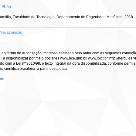
T ENM)
rasília, Faculdade de Tecnologia, Departamento de Engenharia Mecânica, 2018.
Mecatrônicos
e ao termo de autorização impresso assinado pelo autor com as seguintes condições
CT a disponibilizar por meio dos sites www.bce.unb.br, www.ibict.br, http://hercule
rdo com a Lei nº 9610/98, o texto integral da obra disponibilizada, conforme permis
científica brasileira, a partir desta data.
ado