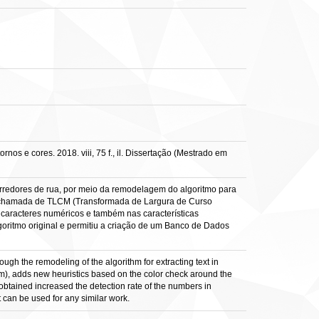
s e cores. 2018. viii, 75 f., il. Dissertação (Mestrado em
corredores de rua, por meio da remodelagem do algoritmo para
, chamada de TLCM (Transformada de Largura de Curso
 caracteres numéricos e também nas características
oritmo original e permitiu a criação de um Banco de Dados
ough the remodeling of the algorithm for extracting text in
), adds new heuristics based on the color check around the
 obtained increased the detection rate of the numbers in
 can be used for any similar work.