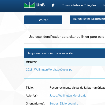
Comunidades e Coleções
Skip
REPOSITÓRIO INSTITUCIO
Voltar
navigation
Use este identificador para citar ou linkar para este
Arquivos associados a este item:
Arquivo
2018_WellingtonMoreiradeJesus.pdf
Título:
Reconhecimento visual de tarjas numéricas
Autor(es):
Jesus, Wellington Moreira de
Orientador(es):
Borges, Díbio Leandro