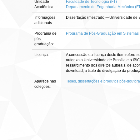
Unidade
Faculdade de Tecnologia (FT)
Acadêmica:
Departamento de Engenharia Mecânica (F
Informações
Dissertação (mestrado)—Universidade de B
adicionais:
Programa de
Programa de Pós-Graduação em Sistemas 
pós-
graduação:
Licença:
A concessão da licença deste item refere-s
autorizo a Universidade de Brasília e o IBI
ressarcimento dos direitos autorais, de aco
download, a título de divulgação da produção 
Aparece nas
Teses, dissertações e produtos pós-doutor
coleções: