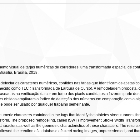
to visual de tarjas numéricas de corredores: uma transformada espacial de contorno
sília, Brasília, 2018.
detectar os caracteres numéricos, contidos nas tarjas que identificam os atletas 
nhecido como TLC (Transformada de Largura de Curso). A remodelagem proposta
aseadas na verificação da cor em torno dos pixels candidatos a fazerem parte dos
dos obtidos ampliaram o índice de detecção dos números em comparação com o alg
que pode ser usado por qualquer trabalho semelhante.
umeric characters contained in the tags that identify the athletes street runners, thr
sform. The proposed remodeling, called ISWT (Improvement Stroke Width Transform
 characters as well as the geometric characteristics of these characters. The results
allowed the creation of a database of street racing images, unprecedented, and that