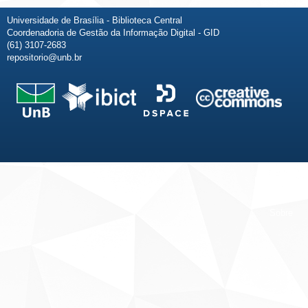
Universidade de Brasília - Biblioteca Central
Coordenadoria de Gestão da Informação Digital - GID
(61) 3107-2683
repositorio@unb.br
Fale conosco
Sobre