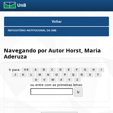
Skip
Voltar
navigation
REPOSITÓRIO INSTITUCIONAL DA UNB
Navegando por Autor Horst, Maria
Aderuza
Ir para:
0-9
A
B
C
D
E
F
G
H
I
J
K
L
M
N
O
P
Q
R
S
T
U
V
W
X
Y
Z
ou entre com as primeiras letras: