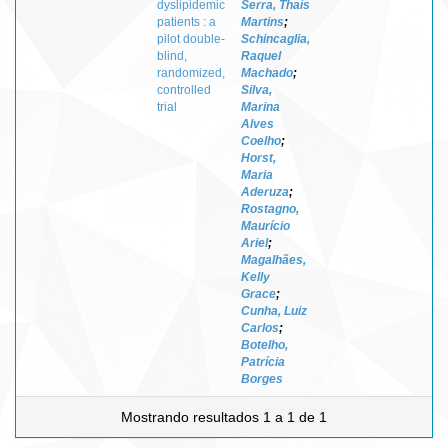
dyslipidemic
Serra, Thaís
patients : a
Martins
;
pilot double-
Schincaglia,
blind,
Raquel
randomized,
Machado
;
controlled
Silva,
trial
Marina
Alves
Coelho
;
Horst,
Maria
Aderuza
;
Rostagno,
Maurício
Ariel
;
Magalhães,
Kelly
Grace
;
Cunha, Luiz
Carlos
;
Botelho,
Patrícia
Borges
Mostrando resultados 1 a 1 de 1