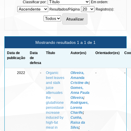
Classificar por:
Em ordem:
Resultados/Página
Registro(s):
Mostrando resultados 1 a 1 de 1
Data de
Data
Título
Autor(es)
Orientador(es)
Coo
publicação
de
defesa
2022
-
Organic
Oliveira,
-
-
beet leaves
Amanda
and stalk
Cristine de
;
juice
Gomes,
attenuates
Anna Paula
the
Oliveira
;
glutathione
Rodrigues,
peroxidase
Lorena
increase
Charife
;
induced by
Cunha,
high-fat
Raisa da
meal in
Silva
;