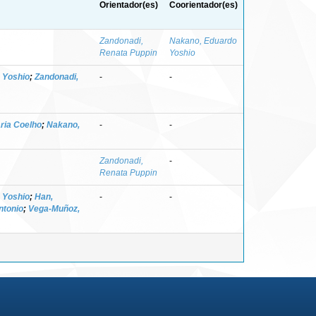
Orientador(es)
Coorientador(es)
Zandonadi,
Nakano, Eduardo
Renata Puppin
Yoshio
 Yoshio
;
Zandonadi,
-
-
ria Coelho
;
Nakano,
-
-
Zandonadi,
-
Renata Puppin
 Yoshio
;
Han,
-
-
ntonio
;
Vega-Muñoz,