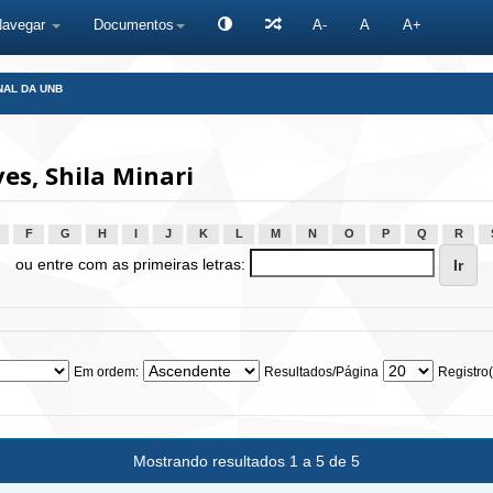
Navegar
Documentos
A-
A
A+
NAL DA UNB
s, Shila Minari
F
G
H
I
J
K
L
M
N
O
P
Q
R
ou entre com as primeiras letras:
Em ordem:
Resultados/Página
Registro(
Mostrando resultados 1 a 5 de 5