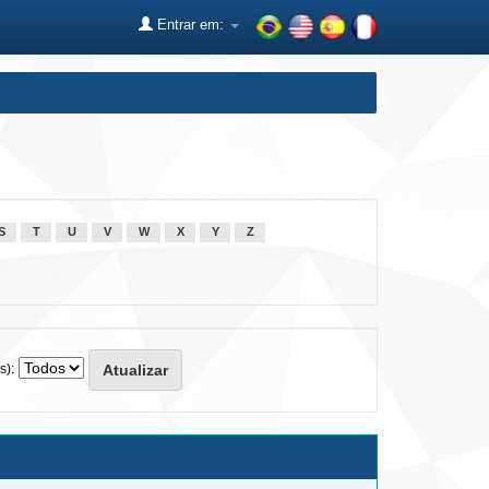
Entrar em:
S
T
U
V
W
X
Y
Z
s):