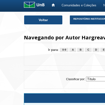
Comunidades e Coleções
Skip
REPOSITÓRIO INSTITUCIO
Voltar
navigation
Navegando por Autor Hargreave
Ir para:
0-9
A
B
C
D
E
Classificar por: