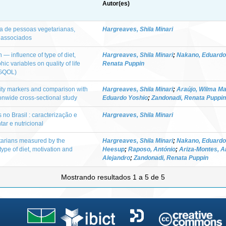
Autor(es)
da de pessoas vegetarianas,
Hargreaves, Shila Minari
s associados
 — influence of type of diet,
Hargreaves, Shila Minari
;
Nakano, Eduardo
c variables on quality of life
Renata Puppin
EGQOL)
lity markers and comparison with
Hargreaves, Shila Minari
;
Araújo, Wilma Ma
ionwide cross-sectional study
Eduardo Yoshio
;
Zandonadi, Renata Puppin
 no Brasil : caracterização e
Hargreaves, Shila Minari
ar e nutricional
getarians measured by the
Hargreaves, Shila Minari
;
Nakano, Eduardo
pe of diet, motivation and
Heesup
;
Raposo, António
;
Ariza-Montes, A
Alejandro
;
Zandonadi, Renata Puppin
Mostrando resultados 1 a 5 de 5