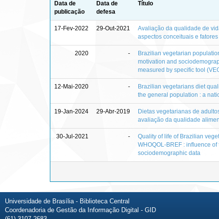
Data de
Data de
Título
publicação
defesa
17-Fev-2022
29-Out-2021
Avaliação da qualidade de vi
aspectos conceituais e fatore
2020
-
Brazilian vegetarian population
motivation and sociodemographi
measured by specific tool (V
12-Mai-2020
-
Brazilian vegetarians diet qua
the general population : a nat
19-Jan-2024
29-Abr-2019
Dietas vegetarianas de adultos
avaliação da qualidade aliment
30-Jul-2021
-
Quality of life of Brazilian ve
WHOQOL-BREF : influence of ty
sociodemographic data
Universidade de Brasília - Biblioteca Central
Coordenadoria de Gestão da Informação Digital - GID
(61) 3107-2683