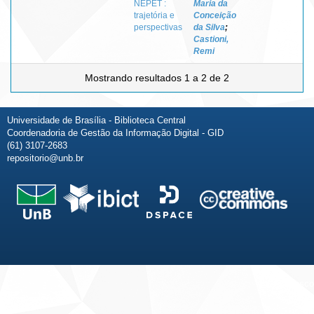
NEPET :
Maria da
trajetória e
Conceição
perspectivas
da Silva
;
Castioni,
Remi
Mostrando resultados 1 a 2 de 2
Universidade de Brasília - Biblioteca Central
Coordenadoria de Gestão da Informação Digital - GID
(61) 3107-2683
repositorio@unb.br
Fale conosco