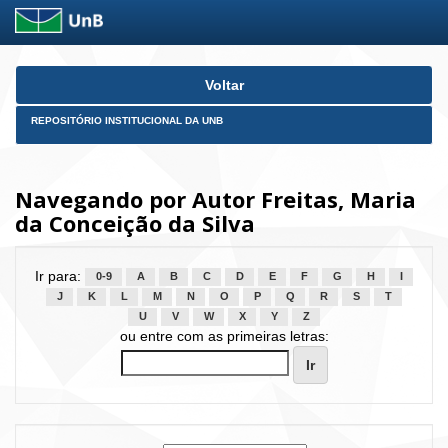
Skip
Voltar
navigation
REPOSITÓRIO INSTITUCIONAL DA UNB
Navegando por Autor Freitas, Maria
da Conceição da Silva
Ir para:
0-9
A
B
C
D
E
F
G
H
I
J
K
L
M
N
O
P
Q
R
S
T
U
V
W
X
Y
Z
ou entre com as primeiras letras: