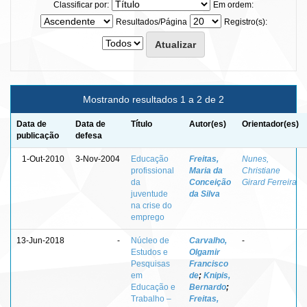
Classificar por:
Em ordem:
Resultados/Página
Registro(s):
Mostrando resultados 1 a 2 de 2
Data de
Data de
Título
Autor(es)
Orientador(es)
publicação
defesa
1-Out-2010
3-Nov-2004
Educação
Freitas,
Nunes,
profissional
Maria da
Christiane
da
Conceição
Girard Ferreira
juventude
da Silva
na crise do
emprego
13-Jun-2018
-
Núcleo de
Carvalho,
-
Estudos e
Olgamir
Pesquisas
Francisco
em
de
;
Knipis,
Educação e
Bernardo
;
Trabalho –
Freitas,