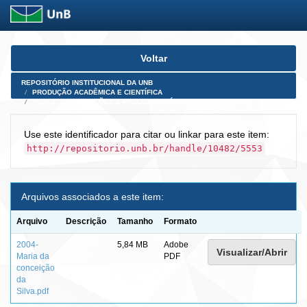
Skip
Voltar
navigation
REPOSITÓRIO INSTITUCIONAL DA UNB
PRODUÇÃO ACADÊMICA E CIENTÍFICA
TESES, DISSERTAÇÕES E PRODUTOS PÓS-DOUTORADO
Use este identificador para citar ou linkar para este item:
http://repositorio.unb.br/handle/10482/5553
Arquivos associados a este item:
Arquivo
Descrição
Tamanho
Formato
2004-
5,84 MB
Adobe
Visualizar/Abrir
Maria da
PDF
conceição
da
Silva.pdf