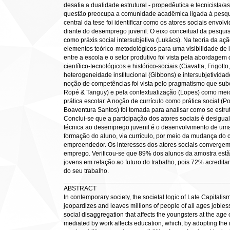
desafia a dualidade estrutural - propedêutica e tecnicista/a
questão preocupa a comunidade acadêmica ligada à pesqui
central da tese foi identificar como os atores sociais envo
diante do desemprego juvenil. O eixo conceitual da pesquis
como práxis social intersubjetiva (Lukács). Na teoria da 
elementos teórico-metodológicos para uma visibilidade de i
entre a escola e o setor produtivo foi vista pela abordage
científico-tecnológicos e histórico-sociais (Ciavatta, Frigo
heterogeneidade institucional (Gibbons) e intersubjetividad
noção de competências foi vista pelo pragmatismo que sub
Ropé & Tanguy) e pela contextualização (Lopes) como meio
prática escolar. A noção de currículo como prática social 
Boaventura Santos) foi tomada para analisar como se estrut
Conclui-se que a participação dos atores sociais é desigu
técnica ao desemprego juvenil é o desenvolvimento de uma 
formação do aluno, via currículo, por meio da mudança do
empreendedor. Os interesses dos atores sociais convergem
emprego. Verificou-se que 89% dos alunos da amostra est
jovens em relação ao futuro do trabalho, pois 72% acredita
do seu trabalho.
______________________________________________
ABSTRACT
In contemporary society, the societal logic of Late Capitalis
jeopardizes and leaves millions of people of all ages jobl
social disaggregation that affects the youngsters at the age of
mediated by work affects education, which, by adopting the