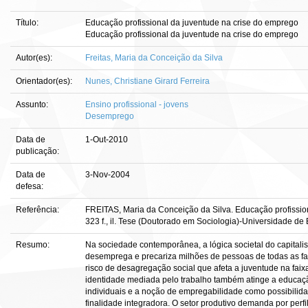
Título:
Educação profissional da juventude na crise do emprego
Educação profissional da juventude na crise do emprego
Autor(es):
Freitas, Maria da Conceição da Silva
Orientador(es):
Nunes, Christiane Girard Ferreira
Assunto:
Ensino profissional - jovens
Desemprego
Data de
1-Out-2010
publicação:
Data de
3-Nov-2004
defesa:
Referência:
FREITAS, Maria da Conceição da Silva. Educação profissio
323 f., il. Tese (Doutorado em Sociologia)-Universidade de B
Resumo:
Na sociedade contemporânea, a lógica societal do capitali
desemprega e precariza milhões de pessoas de todas as fa
risco de desagregação social que afeta a juventude na faixa
identidade mediada pelo trabalho também atinge a educaç
individuais e a noção de empregabilidade como possibilida
finalidade integradora. O setor produtivo demanda por perfil 