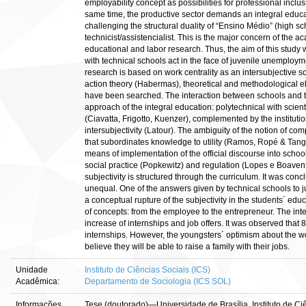
employability concept as possibilities for professional inclus
same time, the productive sector demands an integral educati
challenging the structural duality of “Ensino Médio” (high s
technicist/assistencialist. This is the major concern of the
educational and labor research. Thus, the aim of this study w
with technical schools act in the face of juvenile unemploy
research is based on work centrality as an intersubjective s
action theory (Habermas), theoretical and methodological el
have been searched. The interaction between schools and t
approach of the integral education: polytechnical with scient
(Ciavatta, Frigotto, Kuenzer), complemented by the institut
intersubjectivity (Latour). The ambiguity of the notion of 
that subordinates knowledge to utility (Ramos, Ropé & Tang
means of implementation of the official discourse into schoo
social practice (Popkewitz) and regulation (Lopes e Boave
subjectivity is structured through the curriculum. It was concl
unequal. One of the answers given by technical schools to 
a conceptual rupture of the subjectivity in the students´ edu
of concepts: from the employee to the entrepreneur. The inte
increase of internships and job offers. It was observed tha
internships. However, the youngsters´ optimism about the wo
believe they will be able to raise a family with their jobs.
Unidade
Instituto de Ciências Sociais (ICS)
Acadêmica:
Departamento de Sociologia (ICS SOL)
Informações
Tese (doutorado)—Universidade de Brasília, Instituto de Ci