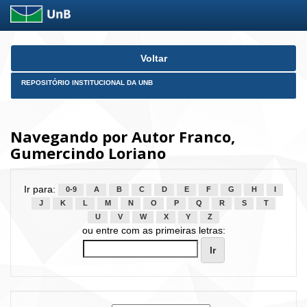
Skip
Voltar
navigation
REPOSITÓRIO INSTITUCIONAL DA UNB
Navegando por Autor Franco,
Gumercindo Loriano
Ir para:
0-9
A
B
C
D
E
F
G
H
I
J
K
L
M
N
O
P
Q
R
S
T
U
V
W
X
Y
Z
ou entre com as primeiras letras: