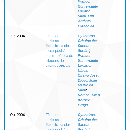
Franco,
Gumercindo
Loriano
;
Silva, Luiz
Antônio
Franco da
Jan-2006
-
Efeito de
Cysneiros,
-
enzimas
Cristine dos
fibrolíticas sobre
Santos
a composição
Settimi
;
bromatológica de
Franco,
silagens de
Gumercindo
capins tropicais
Loriano
;
Ulhoa,
Cirano José
;
Diogo, José
Mauro da
Silva
;
Ramos, Allan
Kardec
Braga
Out-2006
-
Efeito de
Cysneiros,
-
enzimas
Cristine dos
fibrolíticas sobre
Santos
a composição
Settimi
;