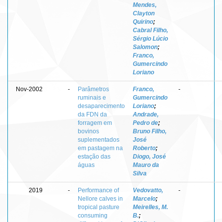
Mendes,
Clayton
Quirino
;
Cabral Filho,
Sérgio Lúcio
Salomon
;
Franco,
Gumercindo
Loriano
Nov-2002
-
Parâmetros
Franco,
-
ruminais e
Gumercindo
desaparecimento
Loriano
;
da FDN da
Andrade,
forragem em
Pedro de
;
bovinos
Bruno Filho,
suplementados
José
em pastagem na
Roberto
;
estação das
Diogo, José
águas
Mauro da
Silva
2019
-
Performance of
Vedovatto,
-
Nellore calves in
Marcelo
;
tropical pasture
Meirelles, M.
consuming
B.
;