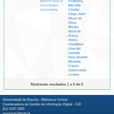
different types of
D'Oliveira,
concentrated
Marcella
supplements
Cândia
;
Diogo, José
Mauro da
Silva
;
Morais,
Maria da
Graça
;
Abreu,
Claudilene
Lima de
;
Cortada
Neto, Ibrahim
Miranda
;
Franco,
Gumercindo
Loriano
Mostrando resultados 1 a 6 de 6
Universidade de Brasília - Biblioteca Central
Coordenadoria de Gestão da Informação Digital - GID
(61) 3107-2683
repositorio@unb.br