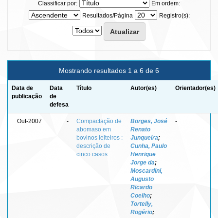
Classificar por:
Em ordem:
Resultados/Página
Registro(s):
Mostrando resultados 1 a 6 de 6
Data de
Data
Título
Autor(es)
Orientador(es)
publicação
de
defesa
Out-2007
-
Compactação de
Borges, José
-
abomaso em
Renato
bovinos leiteiros :
Junqueira
;
descrição de
Cunha, Paulo
cinco casos
Henrique
Jorge da
;
Moscardini,
Augusto
Ricardo
Coelho
;
Tortelly,
Rogério
;