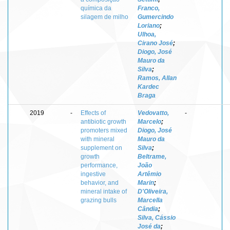
química da
Franco,
silagem de milho
Gumercindo
Loriano
;
Ulhoa,
Cirano José
;
Diogo, José
Mauro da
Silva
;
Ramos, Allan
Kardec
Braga
2019
-
Effects of
Vedovatto,
-
antibiotic growth
Marcelo
;
promoters mixed
Diogo, José
with mineral
Mauro da
supplement on
Silva
;
growth
Beltrame,
performance,
João
ingestive
Artêmio
behavior, and
Marin
;
mineral intake of
D'Oliveira,
grazing bulls
Marcella
Cândia
;
Silva, Cássio
José da
;