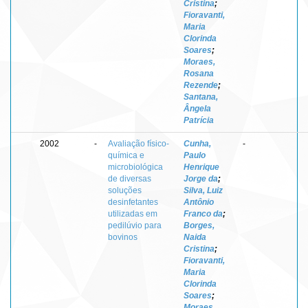
Cristina
;
Fioravanti,
Maria
Clorinda
Soares
;
Moraes,
Rosana
Rezende
;
Santana,
Ângela
Patrícia
2002
-
Avaliação físico-
Cunha,
-
química e
Paulo
microbiológica
Henrique
de diversas
Jorge da
;
soluções
Silva, Luiz
desinfetantes
Antônio
utilizadas em
Franco da
;
pedilúvio para
Borges,
bovinos
Naida
Cristina
;
Fioravanti,
Maria
Clorinda
Soares
;
Moraes,