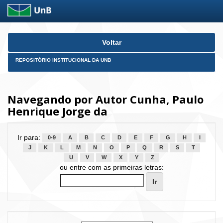
Skip
Voltar
navigation
REPOSITÓRIO INSTITUCIONAL DA UNB
Navegando por Autor Cunha, Paulo
Henrique Jorge da
Ir para:
0-9
A
B
C
D
E
F
G
H
I
J
K
L
M
N
O
P
Q
R
S
T
U
V
W
X
Y
Z
ou entre com as primeiras letras: