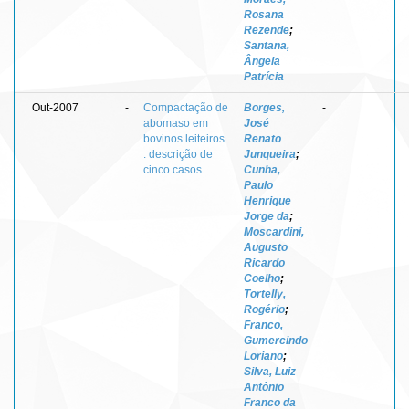
Rosana
Rezende
;
Santana,
Ângela
Patrícia
Out-2007
-
Compactação de
Borges,
-
abomaso em
José
bovinos leiteiros
Renato
: descrição de
Junqueira
;
cinco casos
Cunha,
Paulo
Henrique
Jorge da
;
Moscardini,
Augusto
Ricardo
Coelho
;
Tortelly,
Rogério
;
Franco,
Gumercindo
Loriano
;
Silva, Luiz
Antônio
Franco da