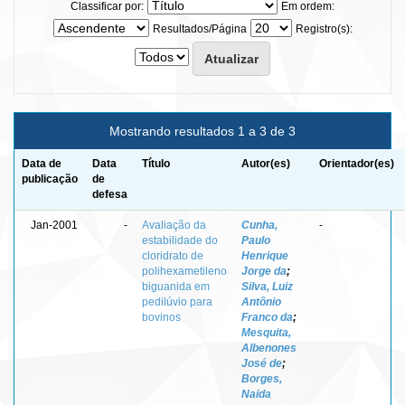
Classificar por:
Em ordem:
Resultados/Página
Registro(s):
Mostrando resultados 1 a 3 de 3
Data de
Data
Título
Autor(es)
Orientador(es)
publicação
de
defesa
Jan-2001
-
Avaliação da
Cunha,
-
estabilidade do
Paulo
cloridrato de
Henrique
polihexametileno
Jorge da
;
biguanida em
Silva, Luiz
pedilúvio para
Antônio
bovinos
Franco da
;
Mesquita,
Albenones
José de
;
Borges,
Naida